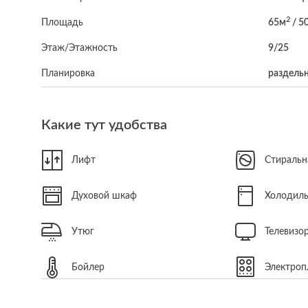
2
Площадь
65м
/ 5
Этаж/Этажность
9/25
Планировка
раздельн
Какие тут удобства
Лифт
Стиральн
Духовой шкаф
Холодил
Утюг
Телевизо
Бойлер
Электроп