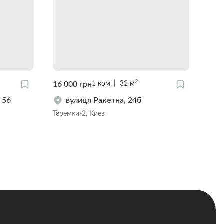
2
16 000 грн
23 
1
ком.
32
м
 56
вулиця Ракетна, 24б
Теремки-2, Киев
Тере