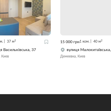
2
2
15 000 грн
м.
37
м
1
ком.
40
м
я Васильківська, 37
вулиця Малокитаївська,
, Киев
Демеевка, Киев