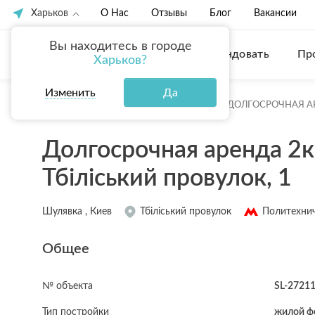
Харьков
О Нас
Отзывы
Блог
Вакансии
Вы находитесь в городе
Купить
Арендовать
Пр
Харьков?
Изменить
Да
ГЛАВНАЯ
АРЕНДА КВАРТИР КИЕВ
ДОЛГОСРОЧНАЯ А
Долгосрочная аренда 2к
Тбіліський провулок, 1
Шулявка , Киев
Тбіліський провулок
Политехнич
Общее
№ объекта
SL-2721
Тип постройки
жилой ф