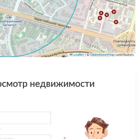
Leaflet
|
©
OpenStreetMap
contributors
осмотр недвижимости
*