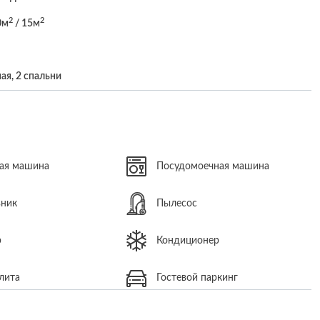
2
2
0м
/ 15м
ая, 2 спальни
ая машина
Посудомоечная машина
ьник
Пылесос
р
Кондиционер
лита
Гостевой паркинг