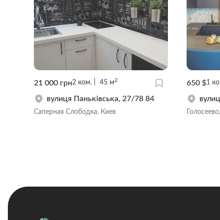
2
21 000 грн
650 $
2
ком.
45
м
1
ко
вулиця Паньківська, 27/78 84
вулиц
Саперная Слободка, Киев
Голосеево