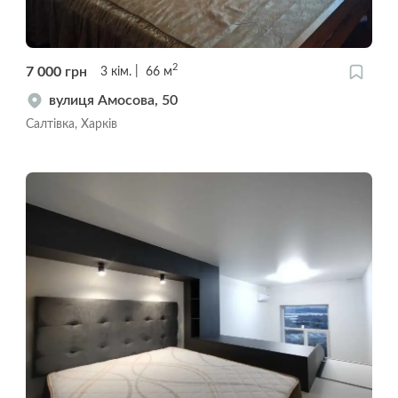
2
7 000
грн
3
кім.
66
м
вулиця Амосова, 50
Салтівка, Харків