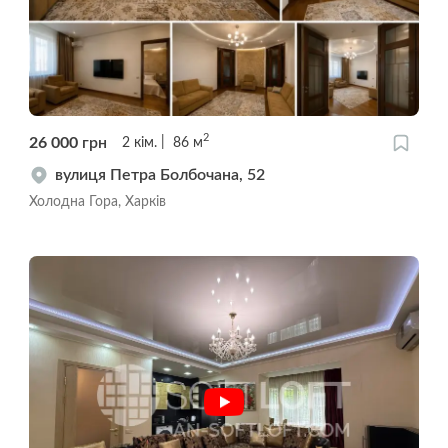
2
26 000
грн
2
кім.
86
м
вулиця Петра Болбочана, 52
Холодна Гора, Харків