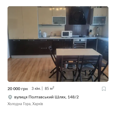
2
20 000
грн
3
кім.
85
м
вулиця Полтавський Шлях, 148/2
Холодна Гора, Харків