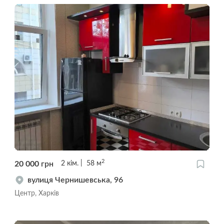
2
20 000
грн
2
кім.
58
м
вулиця Чернишевська, 96
Центр, Харків