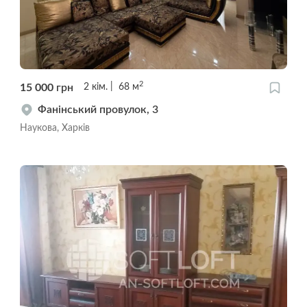
2
15 000
грн
2
кім.
68
м
Фанінський провулок, 3
Наукова, Харків