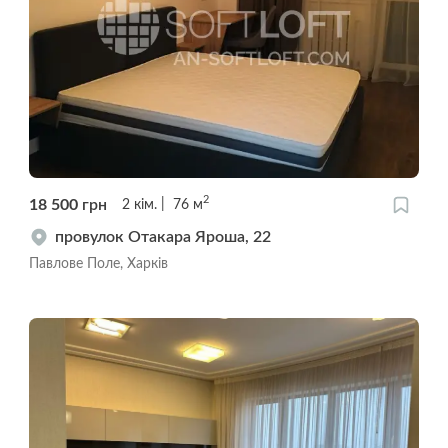
2
18 500
грн
2
кім.
76
м
провулок Отакара Яроша, 22
Павлове Поле, Харків