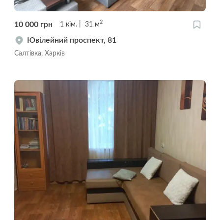
2
10 000
грн
1
кім.
31
м
Ювілейний проспект, 81
Салтівка, Харків