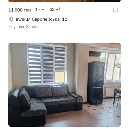
2
11 000
грн
1
кім.
33
м
вулиця Європейська, 12
Наукова, Харків