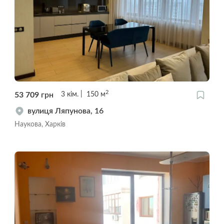
2
53 709
грн
3
кім.
150
м
вулиця Ляпунова, 16
Наукова, Харків