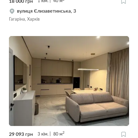
18 000
грн
1
кім.
40
м
вулиця Єлизаветинська, 3
Гагаріна, Харків
2
29 093
грн
3
кім.
80
м