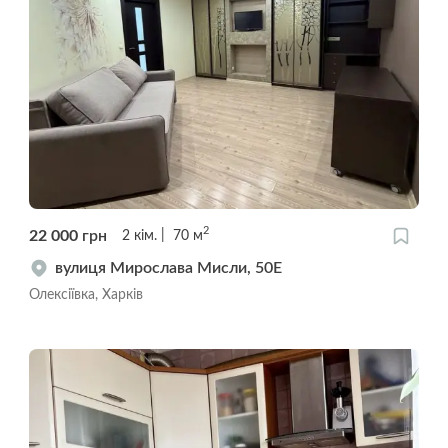
2
22 000
грн
2
кім.
70
м
вулиця Мирослава Мисли, 50Е
Олексіївка, Харків