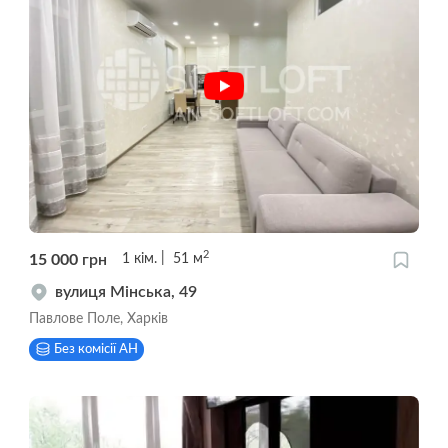
2
15 000
грн
1
кім.
51
м
вулиця Мінська, 49
Павлове Поле, Харків
Без комісії АН