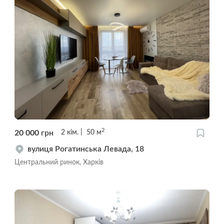
2
20 000
грн
2
кім.
50
м
вулиця Рогатинська Левада, 18
Центральний ринок, Харків