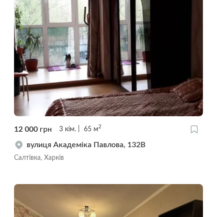
2
12 000
грн
3
кім.
65
м
вулиця Академіка Павлова, 132В
Салтівка, Харків