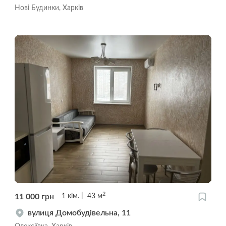
Нові Будинки, Харків
2
11 000
грн
1
кім.
43
м
вулиця Домобудівельна, 11