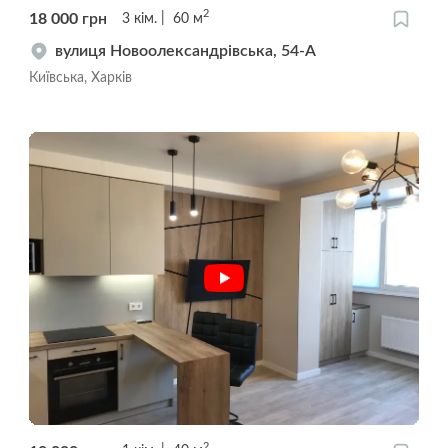
2
18 000
грн
3
кім.
60
м
вулиця Новоолександрівська, 54-А
Київська, Харків
2