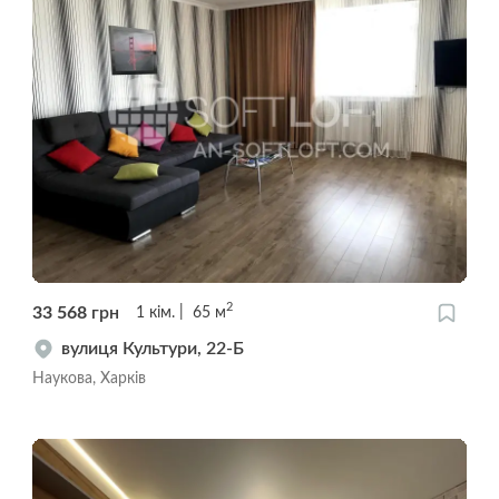
2
33 568
грн
1
кім.
65
м
вулиця Культури, 22-Б
Наукова, Харків