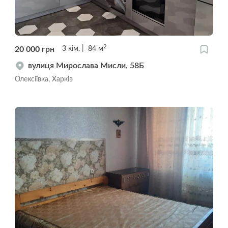
2
20 000
грн
3
кім.
84
м
вулиця Мирослава Мисли, 58Б
Олексіївка, Харків