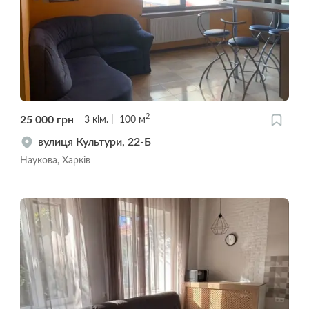
2
25 000
грн
3
кім.
100
м
вулиця Культури, 22-Б
Наукова, Харків