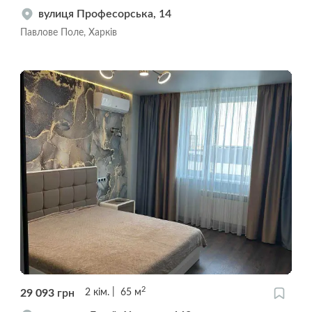
вулиця Професорська, 14
Павлове Поле, Харків
2
29 093
грн
2
кім.
65
м