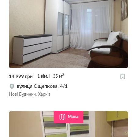
2
14 999
грн
1
кім.
35
м
вулиця Ощєпкова, 4/1
Нові Будинки, Харків
Мапа