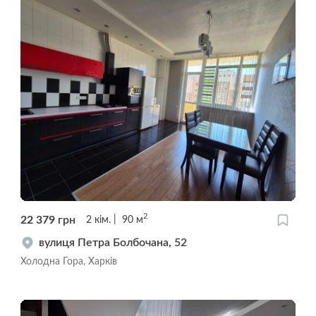
2
22 379
грн
2
кім.
90
м
вулиця Петра Болбочана, 52
Холодна Гора, Харків