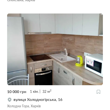
Олексіївка, Харків
2
10 000
грн
1
кім.
32
м
вулиця Холодногірська, 16
Холодна Гора, Харків