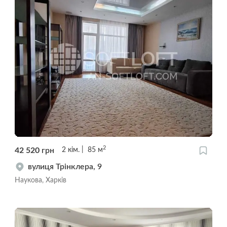
2
42 520
грн
2
кім.
85
м
вулиця Трінклера, 9
Наукова, Харків