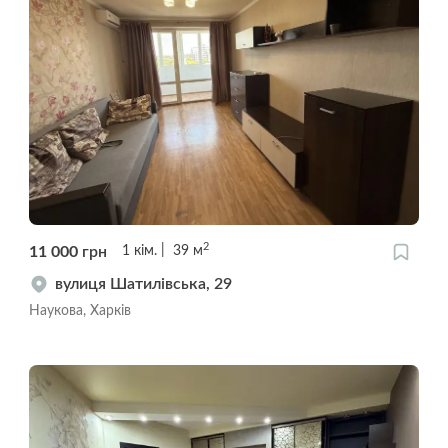
2
11 000
грн
1
кім.
39
м
вулиця Шатилівська, 29
Наукова, Харків