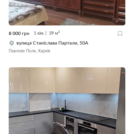
2
8 000
грн
1
кім.
39
м
вулиця Станіслава Партали, 50А
Павлове Поле, Харків