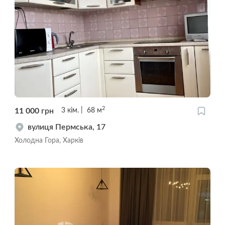
2
11 000
грн
3
кім.
68
м
вулиця Пермська, 17
Холодна Гора, Харків