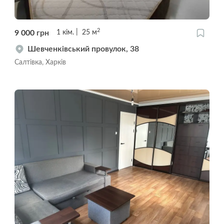
2
9 000
грн
1
кім.
25
м
Шевченківський провулок, 38
Салтівка, Харків