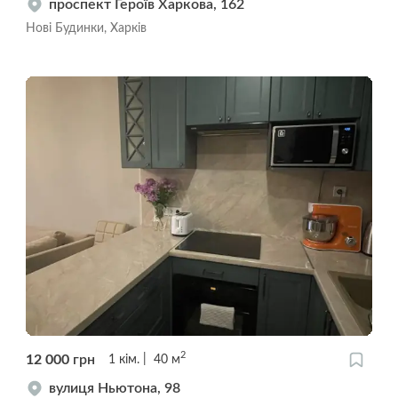
проспект Героїв Харкова, 162
Нові Будинки, Харків
2
12 000
грн
1
кім.
40
м
вулиця Ньютона, 98