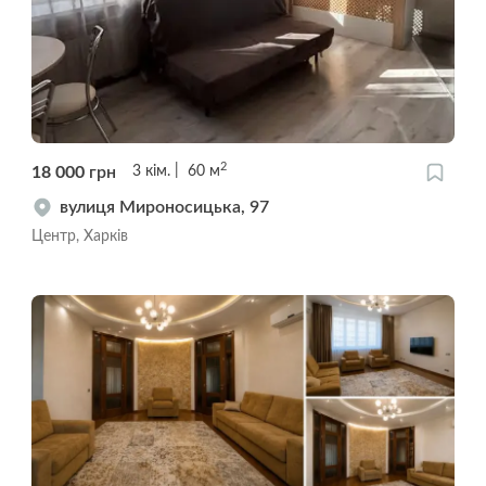
2
18 000
грн
3
кім.
60
м
вулиця Мироносицька, 97
Центр, Харків