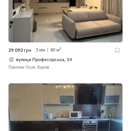
2
29 093
грн
3
кім.
80
м
вулиця Професорська, 14
Павлове Поле, Харків