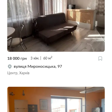
2
18 000
грн
3
кім.
60
м
вулиця Мироносицька, 97
Центр, Харків