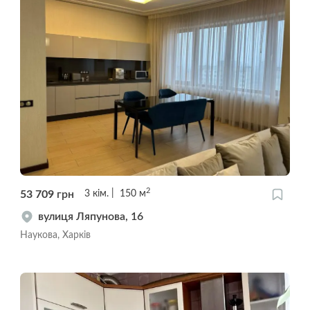
2
53 709
грн
3
кім.
150
м
вулиця Ляпунова, 16
Наукова, Харків