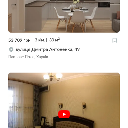
2
53 709
грн
3
кім.
80
м
вулиця Дмитра Антоненка, 49
Павлове Поле, Харків