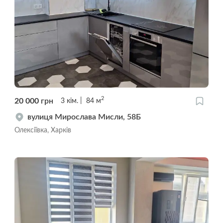
2
20 000
грн
3
кім.
84
м
вулиця Мирослава Мисли, 58Б
Олексіївка, Харків