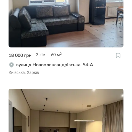
2
18 000
грн
3
кім.
60
м
вулиця Новоолександрівська, 54-А
Київська, Харків