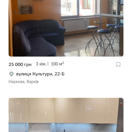
2
25 000
грн
3
кім.
100
м
вулиця Культури, 22-Б
Наукова, Харків