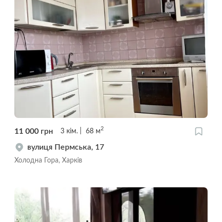
2
11 000
грн
3
кім.
68
м
вулиця Пермська, 17
Холодна Гора, Харків