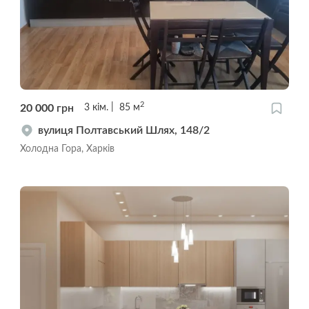
2
20 000
грн
3
кім.
85
м
вулиця Полтавський Шлях, 148/2
Холодна Гора, Харків