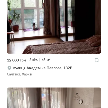
2
12 000
грн
3
кім.
65
м
вулиця Академіка Павлова, 132В
Салтівка, Харків