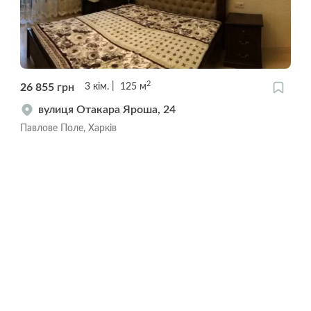
2
26 855
грн
3
кім.
125
м
вулиця Отакара Яроша, 24
Павлове Поле, Харків