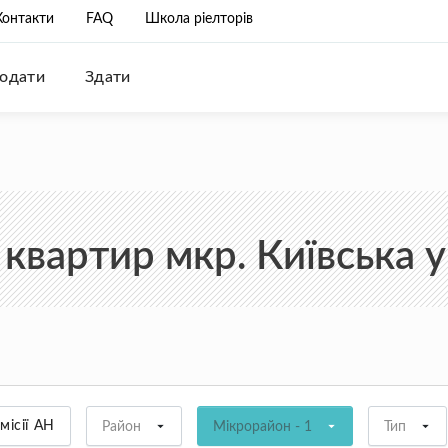
Контакти
FAQ
Школа ріелторів
одати
Здати
квартир мкр. Київська у
місії АН
Район
Мікрорайон - 1
Тип