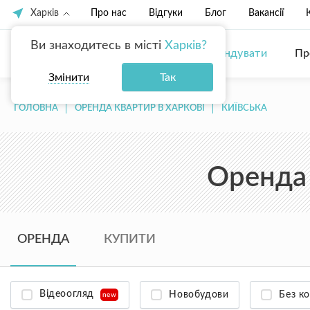
Харків
Про нас
Відгуки
Блог
Вакансії
Ви знаходитесь в місті
Харків?
Купити
Орендувати
Пр
Змінити
Так
ГОЛОВНА
ОРЕНДА КВАРТИР В ХАРКОВІ
КИЇВСЬКА
Оренда 
ОРЕНДА
КУПИТИ
Відеоогляд
Новобудови
Без ко
new