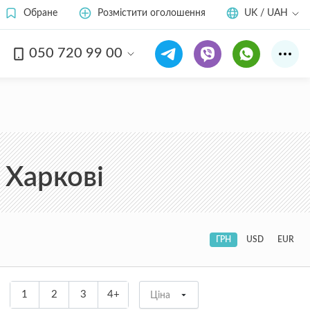
Обране
Розмістити оголошення
UK / UAH
050 720 99 00
 Харкові
ГРН
USD
EUR
1
2
3
4+
Ціна