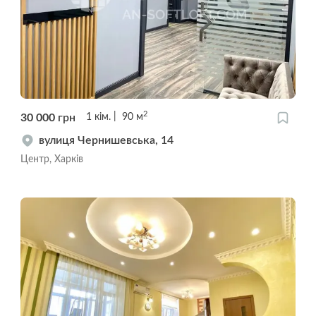
2
30 000
грн
1
кім.
90
м
вулиця Чернишевська, 14
Центр, Харків