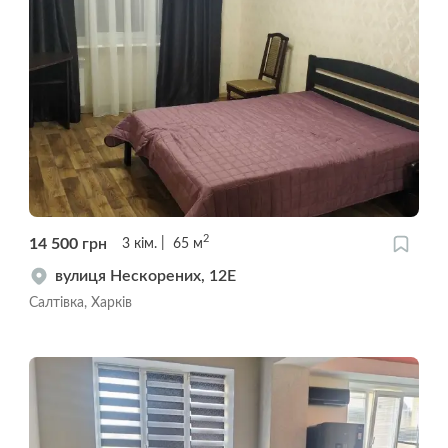
2
14 500
грн
3
кім.
65
м
вулиця Нескорених, 12Е
Салтівка, Харків