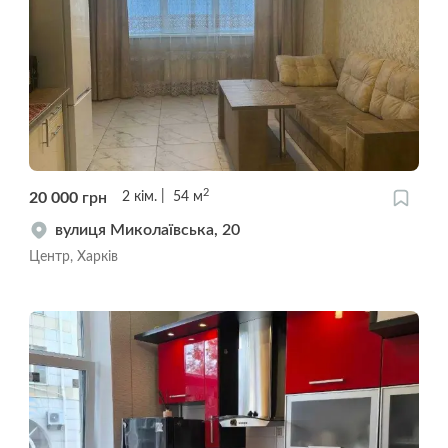
2
20 000
грн
2
кім.
54
м
вулиця Миколаївська, 20
Центр, Харків