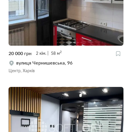
2
20 000
грн
2
кім.
58
м
вулиця Чернишевська, 96
Центр, Харків