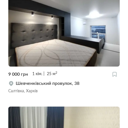
2
9 000
грн
1
кім.
25
м
Шевченківський провулок, 38
Салтівка, Харків