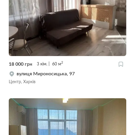
2
18 000
грн
3
кім.
60
м
вулиця Мироносицька, 97
Центр, Харків