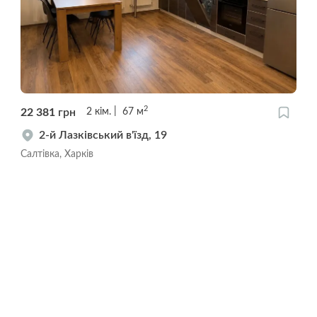
2
22 381
грн
2
кім.
67
м
2-й Лазківський в'їзд, 19
Салтівка, Харків