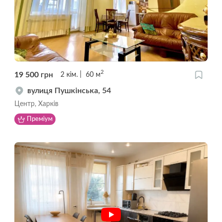
2
19 500
грн
2
кім.
60
м
вулиця Пушкінська, 54
Центр, Харків
Преміум