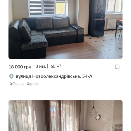
2
18 000
грн
3
кім.
60
м
вулиця Новоолександрівська, 54-А
Київська, Харків