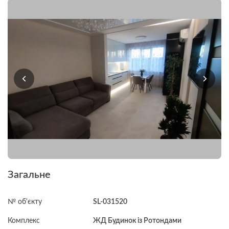
Загальне
№ об'єкту
SL-031520
Комплекс
ЖД Будинок із Ротондами