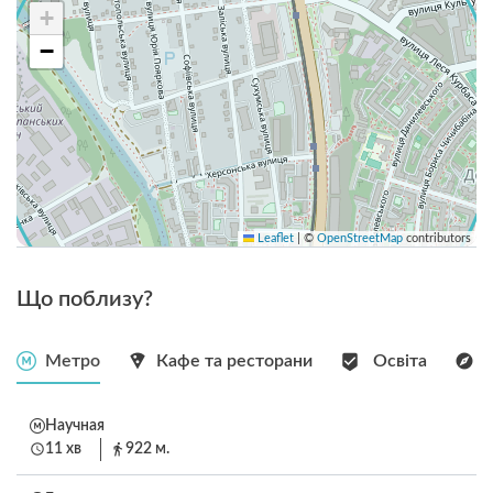
+
−
Leaflet
|
©
OpenStreetMap
contributors
Що поблизу?
Метро
Кафе та ресторани
Освіта
Научная
11 хв
922 м.