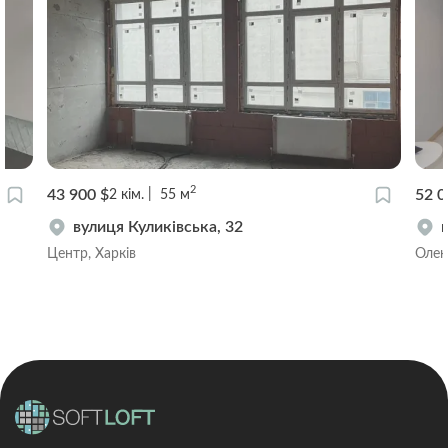
2
43 900 $
52 0
2
кім.
55
м
вулиця Куликівська, 32
Центр, Харків
Олекс