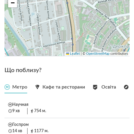
−
Leaflet
|
©
OpenStreetMap
contributors
Що поблизу?
Метро
Кафе та ресторани
Освіта
Научная
9 хв
754 м.
Госпром
14 хв
1177 м.