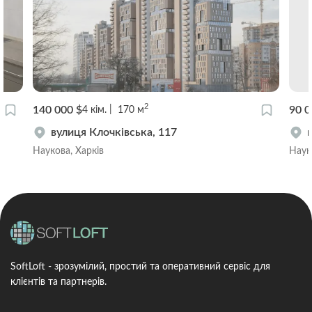
2
140 000 $
90 0
4
кім.
170
м
вулиця Клочківська, 117
Наукова, Харків
Наук
SoftLoft - зрозумілий, простий та оперативний сервіс для
клієнтів та партнерів.