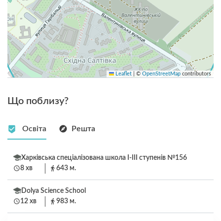
Leaflet
|
©
OpenStreetMap
contributors
Що поблизу?
Освіта
Решта
Харківська спеціалізована школа I-III ступенів №156
8 хв
643 м.
Dolya Science School
12 хв
983 м.