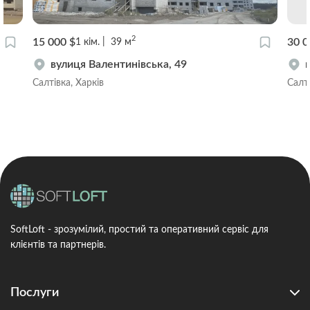
2
15 000 $
30 0
1
кім.
39
м
вулиця Валентинівська, 49
Салтівка, Харків
Салті
SoftLoft - зрозумілий, простий та оперативний сервіс для
клієнтів та партнерів.
Послуги