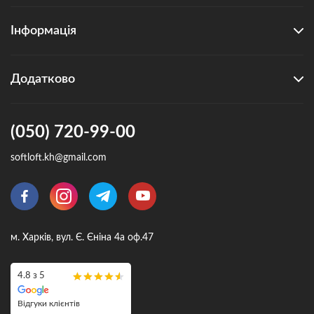
Інформація
Додатково
(050) 720-99-00
softloft.kh@gmail.com
м. Харків, вул. Є. Єніна 4а оф.47
4.8 з 5
Відгуки клієнтів