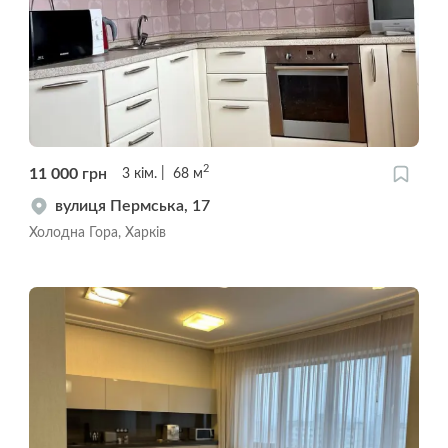
2
11 000
грн
3
кім.
68
м
вулиця Пермська, 17
Холодна Гора, Харків