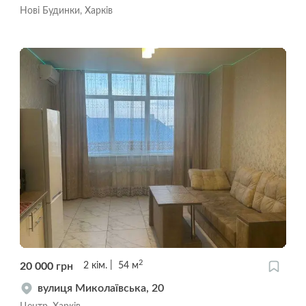
Нові Будинки, Харків
2
20 000
грн
2
кім.
54
м
вулиця Миколаївська, 20