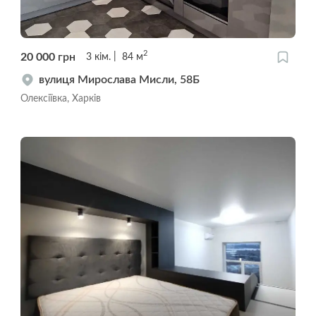
2
20 000
грн
3
кім.
84
м
вулиця Мирослава Мисли, 58Б
Олексіївка, Харків