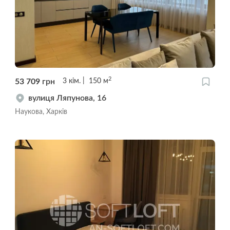
2
53 709
грн
3
кім.
150
м
вулиця Ляпунова, 16
Наукова, Харків