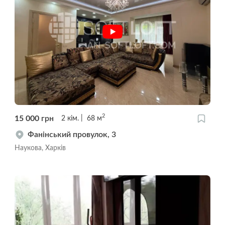
2
15 000
грн
2
кім.
68
м
Фанінський провулок, 3
Наукова, Харків