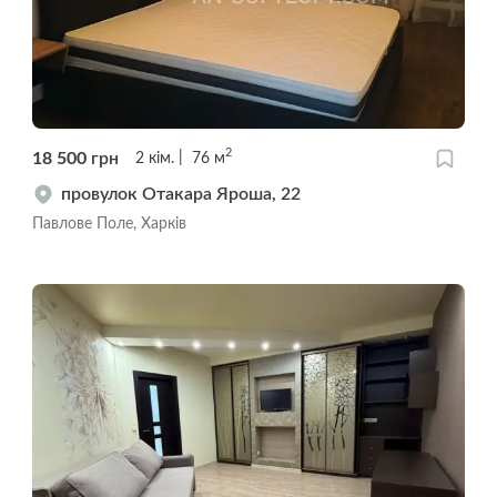
2
18 500
грн
2
кім.
76
м
провулок Отакара Яроша, 22
Павлове Поле, Харків