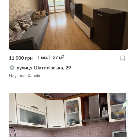
2
11 000
грн
1
кім.
39
м
вулиця Шатилівська, 29
Наукова, Харків