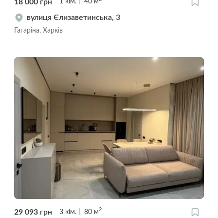
18 000
грн
1
кім.
40
м
вулиця Єлизаветинська, 3
Гагаріна, Харків
2
29 093
грн
3
кім.
80
м