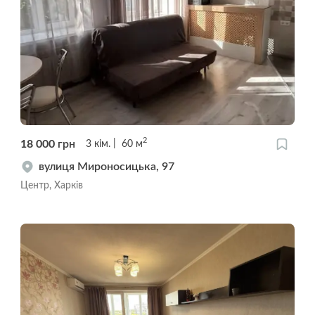
2
18 000
грн
3
кім.
60
м
вулиця Мироносицька, 97
Центр, Харків