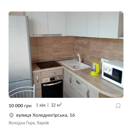
2
10 000
грн
1
кім.
32
м
вулиця Холодногірська, 16
Холодна Гора, Харків