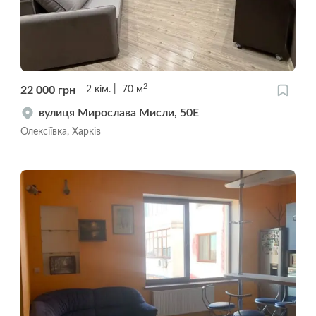
2
22 000
грн
2
кім.
70
м
вулиця Мирослава Мисли, 50Е
Олексіївка, Харків