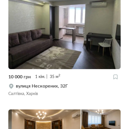
2
10 000
грн
1
кім.
35
м
вулиця Нескорених, 32Г
Салтівка, Харків