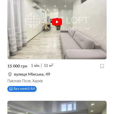
2
15 000
грн
1
кім.
51
м
вулиця Мінська, 49
Павлове Поле, Харків
Без комісії АН