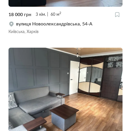
2
18 000
грн
3
кім.
60
м
вулиця Новоолександрівська, 54-А
Київська, Харків