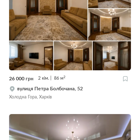
2
26 000
грн
2
кім.
86
м
вулиця Петра Болбочана, 52
Холодна Гора, Харків