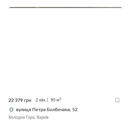
2
22 379
грн
2
кім.
90
м
вулиця Петра Болбочана, 52
Холодна Гора, Харків