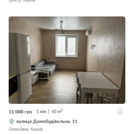
Центр, Харків
2
11 000
грн
1
кім.
43
м
вулиця Домобудівельна, 11
Олексіївка, Харків