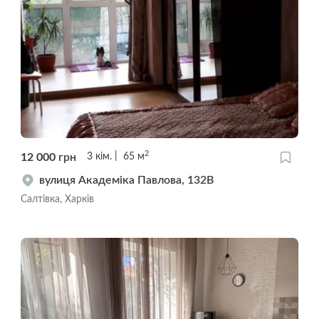
2
12 000
грн
3
кім.
65
м
вулиця Академіка Павлова, 132В
Салтівка, Харків