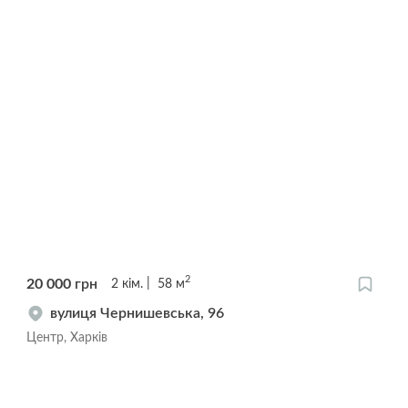
2
20 000
грн
2
кім.
58
м
вулиця Чернишевська, 96
Центр, Харків