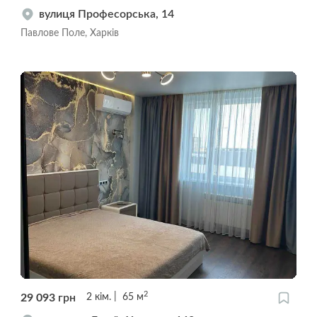
вулиця Професорська, 14
Павлове Поле, Харків
2
29 093
грн
2
кім.
65
м