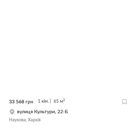
2
33 568
грн
1
кім.
65
м
вулиця Культури, 22-Б
Наукова, Харків