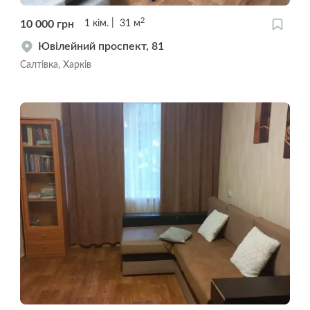
2
10 000
грн
1
кім.
31
м
Ювілейний проспект, 81
Салтівка, Харків