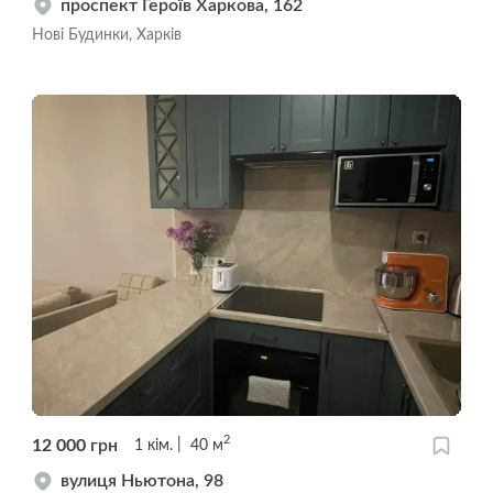
проспект Героїв Харкова, 162
Нові Будинки, Харків
2
12 000
грн
1
кім.
40
м
вулиця Ньютона, 98