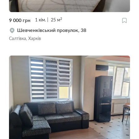
2
9 000
грн
1
кім.
25
м
Шевченківський провулок, 38
Салтівка, Харків