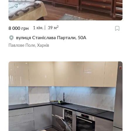
2
8 000
грн
1
кім.
39
м
вулиця Станіслава Партали, 50А
Павлове Поле, Харків