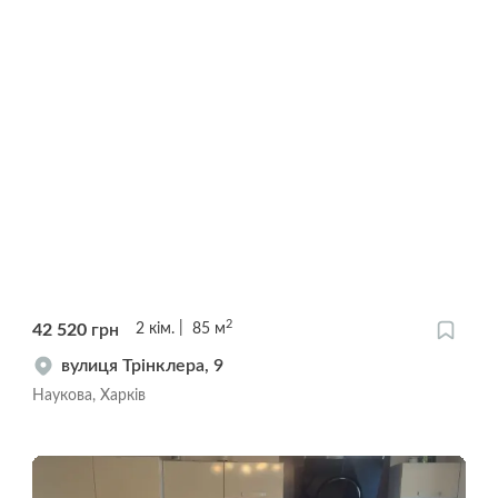
2
42 520
грн
2
кім.
85
м
вулиця Трінклера, 9
Наукова, Харків