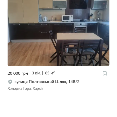
2
20 000
грн
3
кім.
85
м
вулиця Полтавський Шлях, 148/2
Холодна Гора, Харків