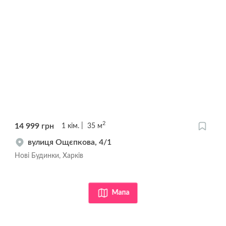
2
14 999
грн
1
кім.
35
м
вулиця Ощєпкова, 4/1
Нові Будинки, Харків
Мапа