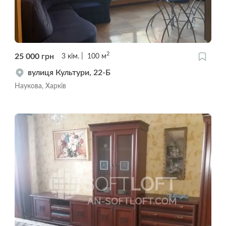
2
25 000
грн
3
кім.
100
м
вулиця Культури, 22-Б
Наукова, Харків