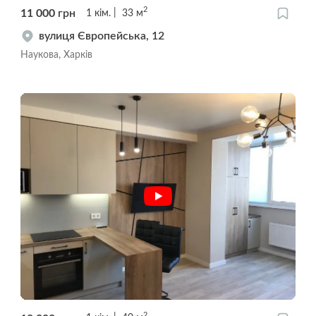
2
11 000
грн
1
кім.
33
м
вулиця Європейська, 12
Наукова, Харків
2