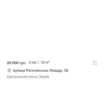
2
20 000
грн
2
кім.
50
м
вулиця Рогатинська Левада, 18
Центральний ринок, Харків