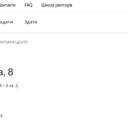
Контакти
FAQ
Школа ріелторів
одати
Здати
АРТИРИ ЦЕНТР
, 8
ї ~ 6 хв
65