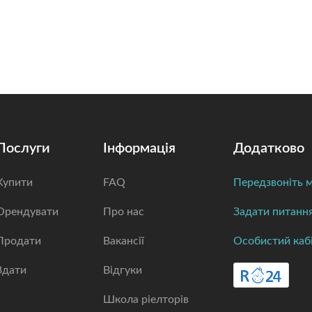
Послуги
Інформація
Додатково
Купити
FAQ
Передзвоніть м
Орендувати
Про нас
Задати питанн
Продати
Вакансії
Особистий каб
Здати
Відгуки
Школа ріелторів