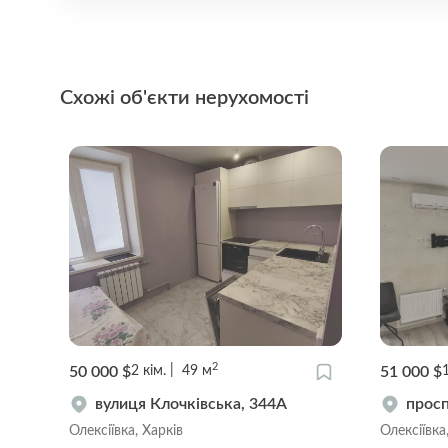
Схожі об'єкти нерухомості
2
55 000 $
59 000 $
3
кім.
75
м
вулиця Дарвіна, 16
прову
Центр, Харків
Центр, Ха