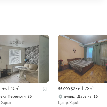
2
2
59 000 $
2
кім.
59
м
4
кім.
100
м
лок Короленка, 2/13
Олексіївська вулиця, 1
рків
Олексіївка, Харків