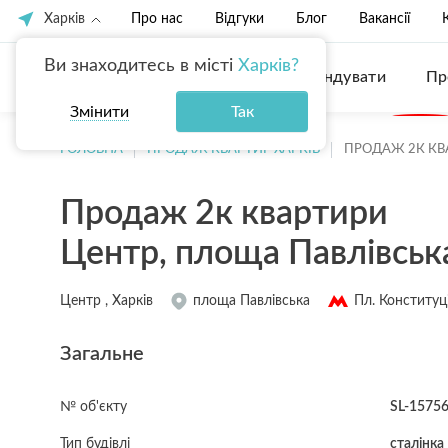
Харків
Про нас
Відгуки
Блог
Вакансії
Ви знаходитесь в місті
Харків?
Купити
Орендувати
Пр
Змінити
Так
Ексклюзив
Перевірена квартира
ГОЛОВНА
ПРОДАЖ КВАРТИР ХАРКІВ
ПРОДАЖ 2К КВ
Продаж 2к квартири
Центр, площа Павлівська
Центр , Харків
площа Павлівська
Пл. Конституці
Загальне
№ об'єкту
SL-1575
Тип будівлі
сталінка