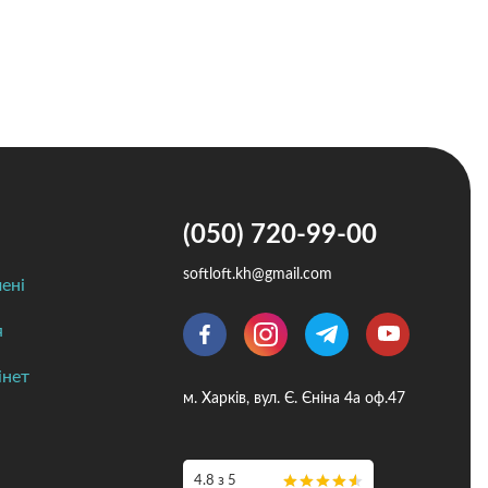
Преміум
(050) 720-99-00
softloft.kh@gmail.com
ені
я
інет
м. Харків, вул. Є. Єніна 4а оф.47
4.8 з 5