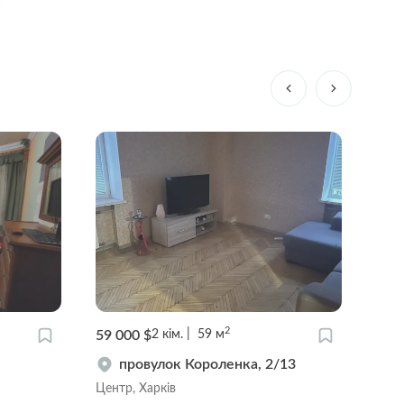
2
60 000 $
62 0
1
кім.
50
м
4Б
вулиця Чорноглазівська, 5
Центр, Харків
Цент