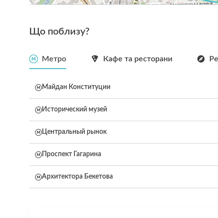
Що поблизу?
Метро
Кафе та ресторани
Р
Майдан Конституции
Исторический музей
Центральный рынок
Проспект Гагарина
Архитектора Бекетова