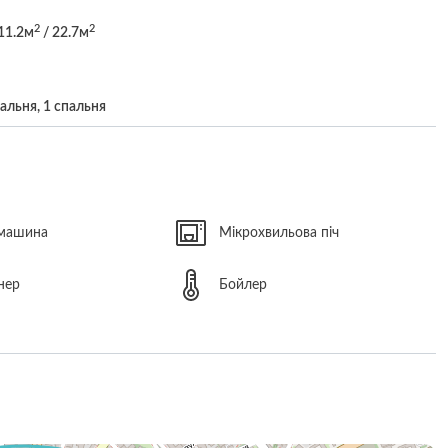
2
2
11.2м
/ 22.7м
тальня, 1 спальня
 машина
Мікрохвильова піч
нер
Бойлер