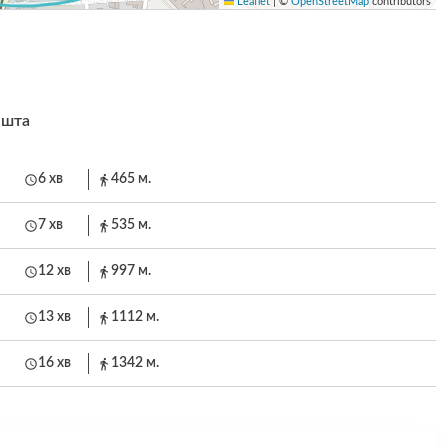
Leaflet
|
©
OpenStreetMap
contributors
ешта
6 хв
465 м.
7 хв
535 м.
12 хв
997 м.
13 хв
1112 м.
16 хв
1342 м.