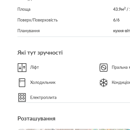
2
Площа
43.9м
/ 
Поверх/Поверховість
6/6
Планування
кухня-ві
Які тут зручності
Ліфт
Пральна
Холодильник
Кондиціо
Електроплита
Розташування