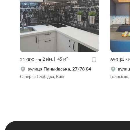
2
21 000 грн
650 $
2
кім.
45
м
1
кі
вулиця Паньківська, 27/78 84
вулиц
Саперна Слобідка, Київ
Голосієво,