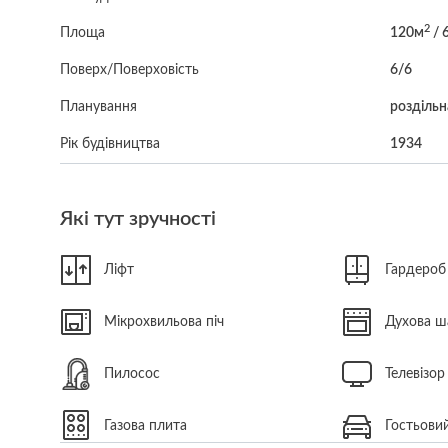
2
Площа
120м
/ 
Поверх/Поверховість
6/6
Планування
роздільн
Рік будівництва
1934
Які тут зручності
Ліфт
Гардероб
Мікрохвильова піч
Духова ш
Пилосос
Телевізор
Газова плита
Гостьовий