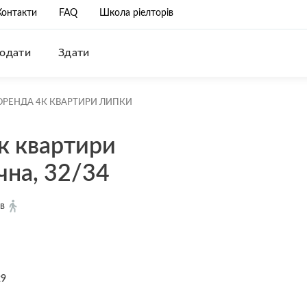
Контакти
FAQ
Школа ріелторів
одати
Здати
ОРЕНДА 4К КВАРТИРИ ЛИПКИ
к квартири
чна, 32/34
хв
29