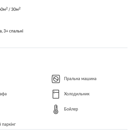
2
2
60м
/ 30м
а, 3+ спальні
Пральна машина
афа
Холодильник
Бойлер
 паркінг