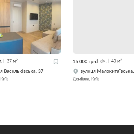
2
2
15 000 грн
м.
37
м
1
кім.
40
м
я Васильківська, 37
вулиця Малокитаївська,
 Київ
Деміївка, Київ