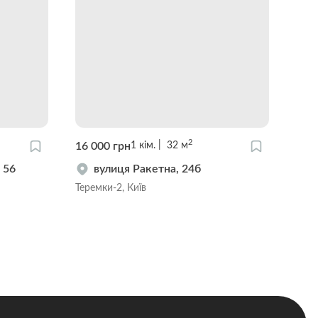
2
16 000 грн
23 
1
кім.
32
м
 56
вулиця Ракетна, 24б
Теремки-2, Київ
Тере