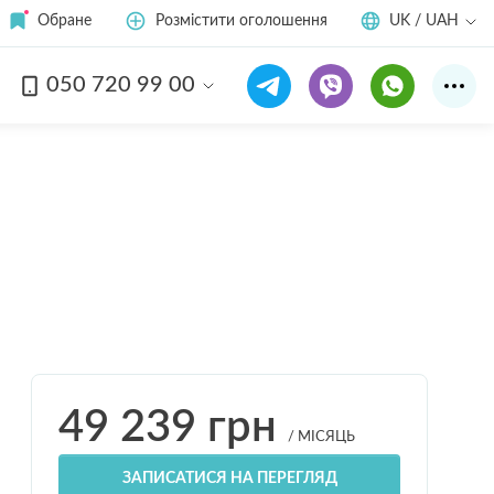
Обране
Розмістити оголошення
UK / UAH
050 720 99 00
Дивитись усі
15
фото
49 239
грн
/ МІСЯЦЬ
ЗАПИСАТИСЯ НА ПЕРЕГЛЯД