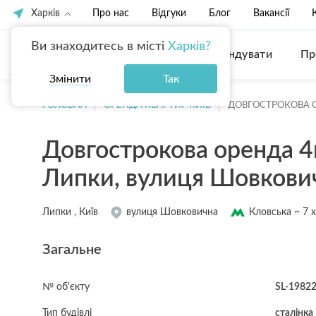
Харків
Про нас
Відгуки
Блог
Вакансії
Ви знаходитесь в місті
Харків?
Купити
Орендувати
Пр
Змінити
Так
ГОЛОВНА
ОРЕНДА КВАРТИР КИЇВ
ДОВГОСТРОКОВА 
Довгострокова оренда 4
Липки, вулиця Шовкови
Липки , Київ
вулиця Шовковична
Кловська ~ 7 
Загальне
№ об'єкту
SL-1982
Тип будівлі
сталінка