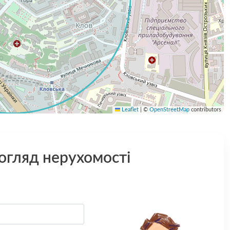
Leaflet
|
©
OpenStreetMap
contributors
 огляд нерухомості