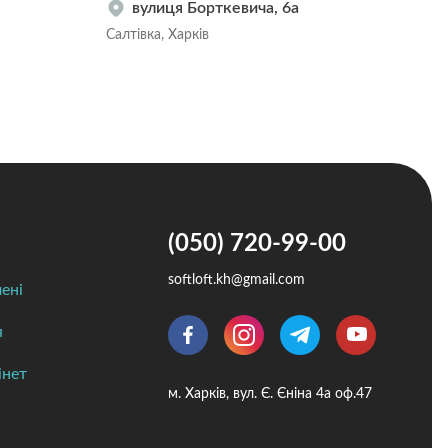
вулиця Борткевича, 6a
Салтівка, Харків
Салт
(050) 720-99-00
softloft.kh@gmail.com
ені
я
інет
м. Харків, вул. Є. Єніна 4а оф.47