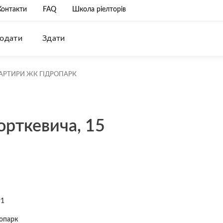
Контакти
FAQ
Школа ріелторів
одати
Здати
АРТИРИ ЖК ГІДРОПАРК
орткевича, 15
91
опарк