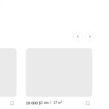
2
18 000 $
36 0
1
кім.
37
м