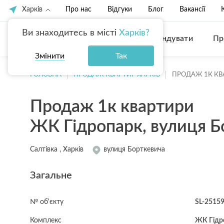
Харків
Про нас
Відгуки
Блог
Вакансії
Ви знаходитесь в місті
Харків?
Купити
Орендувати
Пр
Змінити
Так
ГОЛОВНА
ПРОДАЖ КВАРТИР ХАРКІВ
ПРОДАЖ 1К КВ
Продаж 1к квартири
ЖК Гідропарк, вулиця Б
Салтівка , Харків
вулиця Борткевича
Загальне
№ об'єкту
SL-2515
Комплекс
ЖК Гідр