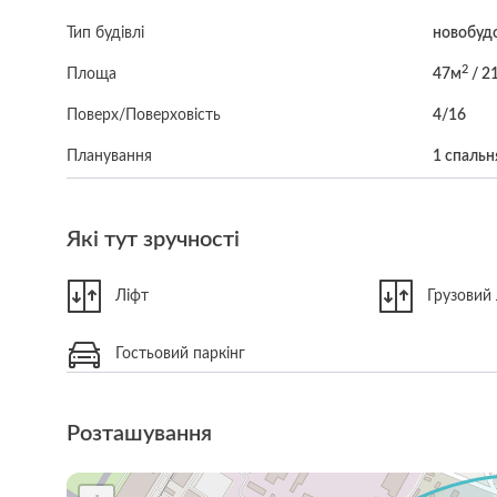
Тип будівлі
новобуд
2
Площа
47м
/ 2
Поверх/Поверховість
4/16
Планування
1 спальн
Які тут зручності
Ліфт
Грузовий 
Гостьовий паркінг
Розташування