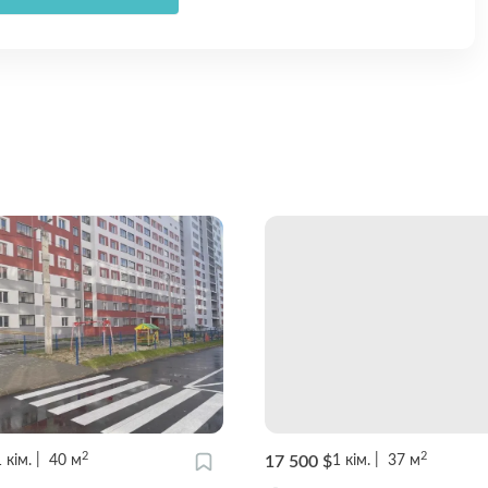
2
2
17 500 $
1
кім.
40
м
1
кім.
37
м