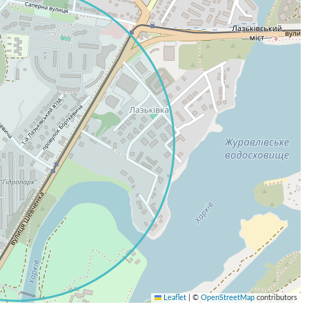
Leaflet
|
©
OpenStreetMap
contributors