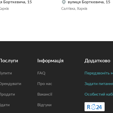
я Борткевича, 15
вулиця Борткевича, 15
Харків
Салтівка, Харків
Послуги
Інформація
Додатково
Купити
FAQ
Передзвоніть м
Орендувати
Про нас
Задати питанн
Продати
Вакансії
Особистий каб
Здати
Відгуки