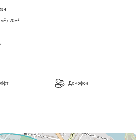
ови
2
2
1м
/ 20м
я
ліфт
Домофон