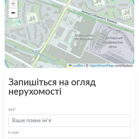
+
−
Leaflet
|
©
OpenStreetMap
contributors
Запишіться на огляд
нерухомості
Ім'я*
E-mail