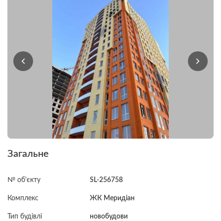
Загальне
№ об'єкту
SL-256758
Комплекс
ЖК Меридіан
Тип будівлі
новобудови