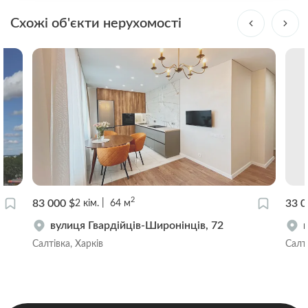
Схожі об'єкти нерухомості
2
83 000 $
33 0
2
кім.
64
м
вулиця Гвардійців-Широнінців, 72
Салтівка, Харків
Салті