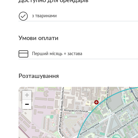
Доступно для орендарів
з тваринами
Умови оплати
Перший місяць + застава
Розташування
+
−