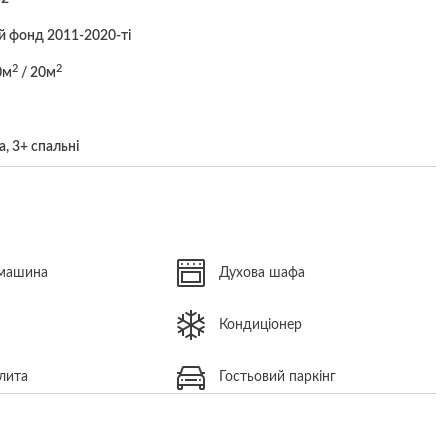
 фонд 2011-2020-ті
2
2
0м
/ 20м
а, 3+ спальні
 машина
Духова шафа
Кондиціонер
лита
Гостьовий паркінг