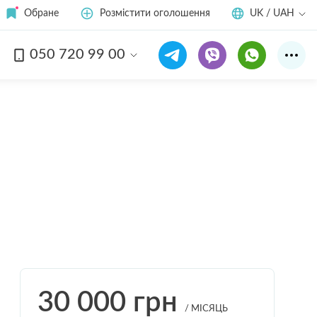
Обране
Розмістити оголошення
UK / UAH
050 720 99 00
Дивитись усі
14
фото
30 000
грн
/ МІСЯЦЬ