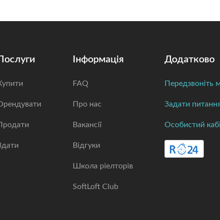
Послуги
Інформація
Додатково
Купити
FAQ
Передзвоніть м
Орендувати
Про нас
Задати питанн
Продати
Вакансії
Особистий каб
Здати
Відгуки
Школа ріелторів
SoftLoft Club