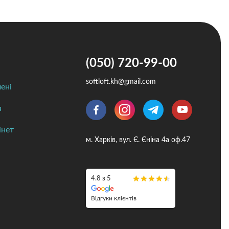
(050) 720-99-00
softloft.kh@gmail.com
ені
я
інет
м. Харків, вул. Є. Єніна 4а оф.47
4.8 з 5
Відгуки клієнтів