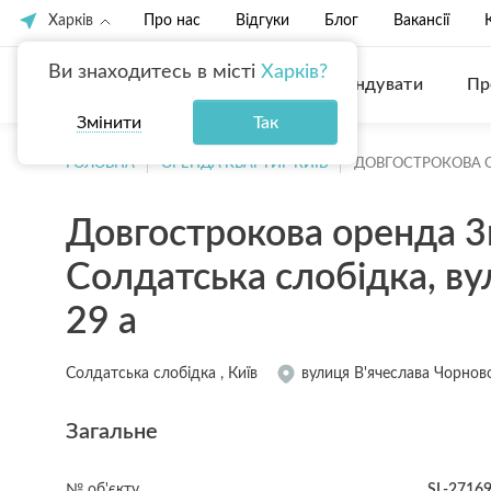
Харків
Про нас
Відгуки
Блог
Вакансії
Ви знаходитесь в місті
Харків?
Купити
Орендувати
Пр
Змінити
Так
ГОЛОВНА
ОРЕНДА КВАРТИР КИЇВ
ДОВГОСТРОКОВА О
Довгострокова оренда 3
Солдатська слобідка, ву
29 а
Солдатська слобідка , Київ
вулиця В'ячеслава Чорнов
Загальне
№ об'єкту
SL-2716