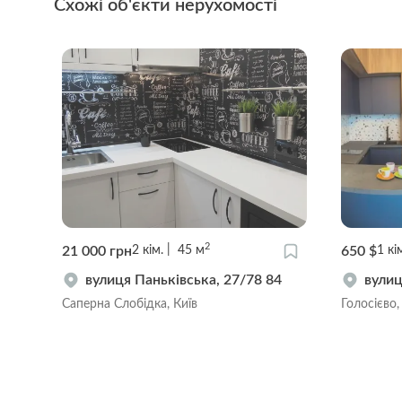
Схожі об'єкти нерухомості
2
21 000 грн
650 $
2
кім.
45
м
1
кі
вулиця Паньківська, 27/78 84
вулиц
Саперна Слобідка, Київ
Голосієво,