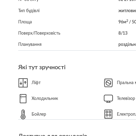
Тип будівлі
житловий
2
Площа
96м
/ 5
Поверх/Поверховість
8/13
Планування
роздільн
Які тут зручності
Ліфт
Пральна
Холодильник
Телевізор
Бойлер
Електроп