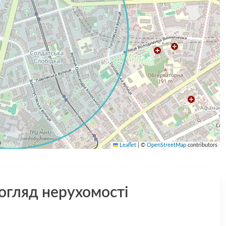
Leaflet
|
©
OpenStreetMap
contributors
 огляд нерухомості