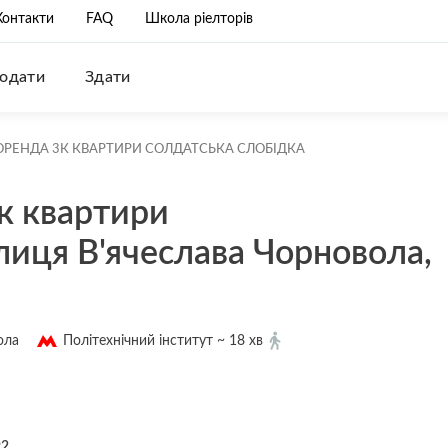
Контакти
FAQ
Школа ріелторів
одати
Здати
РЕНДА 3К КВАРТИРИ СОЛДАТСЬКА СЛОБІДКА
к квартири
лиця В'ячеслава Чорновола,
ола
Політехнічний інститут ~ 18 хв
92