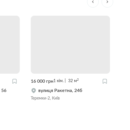
2
16 000 грн
23 
1
кім.
32
м
 56
вулиця Ракетна, 24б
Теремки-2, Київ
Тере