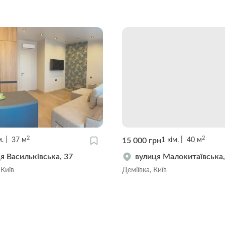
2
2
15 000 грн
м.
37
м
1
кім.
40
м
я Васильківська, 37
вулиця Малокитаївська,
 Київ
Деміївка, Київ