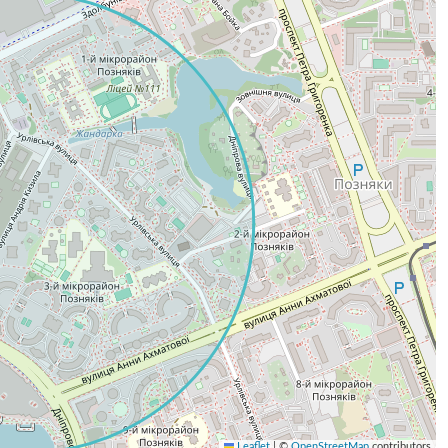
Leaflet
|
©
OpenStreetMap
contributors