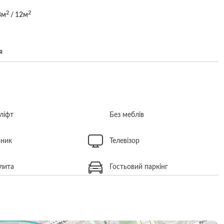
2
2
8м
/ 12м
я
ліфт
Без меблів
ьник
Телевізор
лита
Гостьовий паркінг