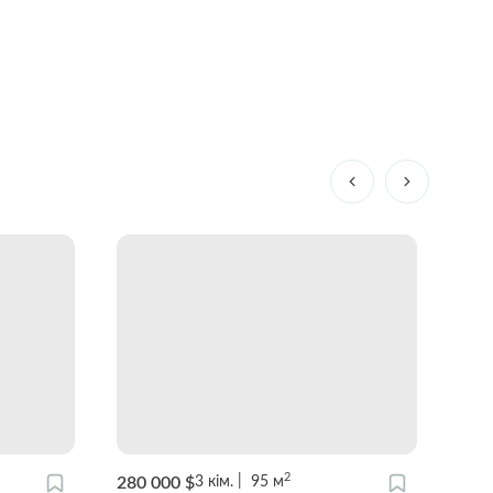
2
280 000 $
128
3
кім.
95
м