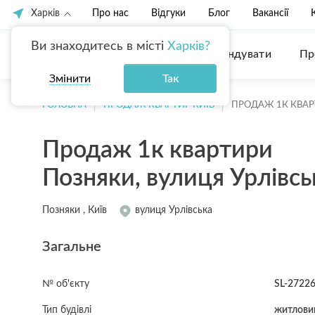
Харків
Про нас
Відгуки
Блог
Вакансії
Ви знаходитесь в місті
Харків?
Купити
Орендувати
Пр
Змінити
Так
ГОЛОВНА
ПРОДАЖ КВАРТИР КИЇВ
ПРОДАЖ 1К КВА
Продаж 1к квартири
Позняки, вулиця Урлівсь
Позняки , Київ
вулиця Урлівська
Загальне
№ об'єкту
SL-2722
Тип будівлі
житловий