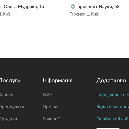
я Олега Мудрака, 1а
проспект Науки, 58
, Київ
Теремки-1, Київ
Послуги
Інформація
Додатково
Купити
FAQ
Передзвоніть м
Орендувати
Про нас
Задати питанн
Продати
Вакансії
Особистий каб