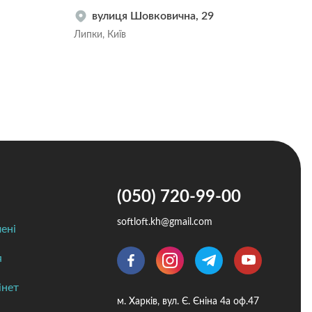
вулиця Шовковична, 29
Липки, Київ
Тере
(050) 720-99-00
softloft.kh@gmail.com
ені
я
інет
м. Харків, вул. Є. Єніна 4а оф.47