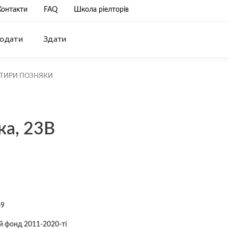
Контакти
FAQ
Школа ріелторів
одати
Здати
РТИРИ ПОЗНЯКИ
ка, 23В
69
 фонд 2011-2020-ті