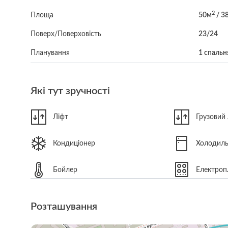
2
Площа
50м
/ 3
Поверх/Поверховість
23/24
Планування
1 спальн
Які тут зручності
Ліфт
Грузовий 
Кондиціонер
Холодил
Бойлер
Електроп
Розташування