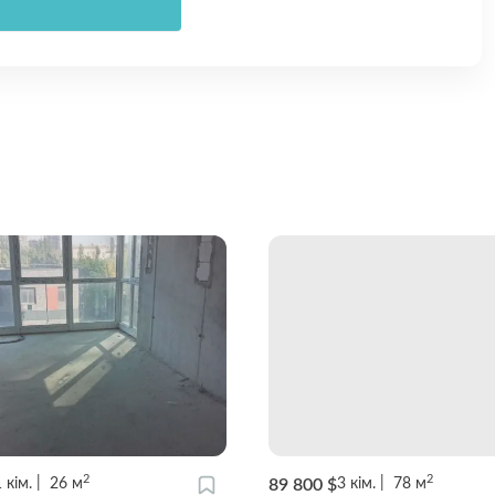
2
2
89 800 $
1
кім.
26
м
3
кім.
78
м