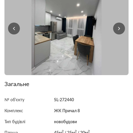
Загальне
№ об'єкту
SL-272440
Комплекс
ЖК Причал 8
Тип будівлі
новобудови
2
2
2
Площа
45м
/ 25м
/ 20м