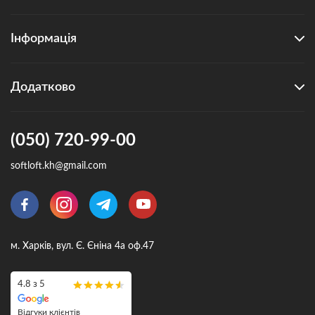
Інформація
Додатково
(050) 720-99-00
softloft.kh@gmail.com
м. Харків, вул. Є. Єніна 4а оф.47
4.8 з 5
Відгуки клієнтів