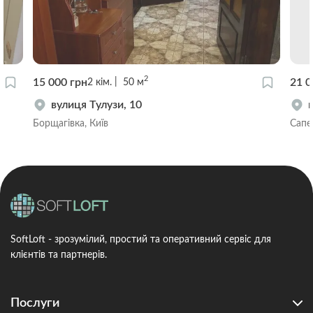
2
15 000 грн
21 0
2
кім.
50
м
вулиця Тулузи, 10
Борщагівка, Київ
Сапе
SoftLoft - зрозумілий, простий та оперативний сервіс для
клієнтів та партнерів.
Послуги