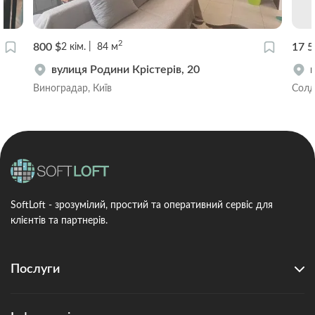
2
800 $
17 5
2
кім.
84
м
вулиця Родини Крістерів, 20
Виноградар, Київ
Солд
SoftLoft - зрозумілий, простий та оперативний сервіс для
клієнтів та партнерів.
Послуги