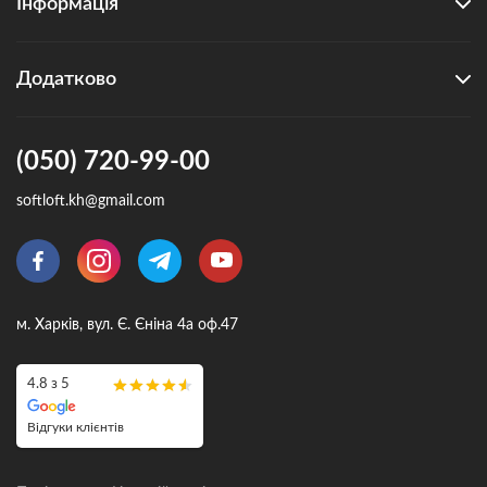
Інформація
Додатково
(050) 720-99-00
softloft.kh@gmail.com
м. Харків, вул. Є. Єніна 4а оф.47
4.8 з 5
Відгуки клієнтів