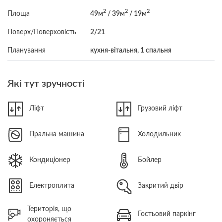
2
2
2
Площа
49м
/ 39м
/ 19м
Поверх/Поверховість
2/21
Планування
кухня-вітальня, 1 спальня
Які тут зручності
Ліфт
Грузовий ліфт
Пральна машина
Холодильник
Кондиціонер
Бойлер
Електроплита
Закритий двір
Територія, що
Гостьовий паркінг
охороняється