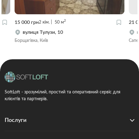
2
15 000 грн
21 0
2
кім.
50
м
вулиця Тулузи, 10
Борщагівка, Київ
Сапе
SoftLoft - зрозумілий, простий та оперативний сервіс для
клієнтів та партнерів.
Послуги