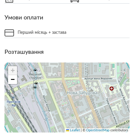
Умови оплати
Перший місяць + застава
Розташування
+
−
Leaflet
|
©
OpenStreetMap
contributors