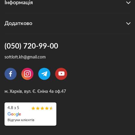
Інформація
Додатково
(050) 720-99-00
softloft.kh@gmail.com
м. Харків, вул. Є. Єніна 4а оф.47
4.8 з 5
Відгуки клієнтів