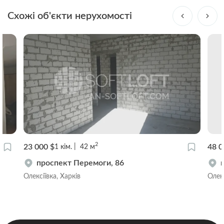
Схожі об'єкти нерухомості
2
23 000 $
48 0
1
кім.
42
м
проспект Перемоги, 86
Олексіївка, Харків
Олекс