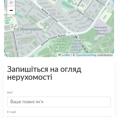
+
−
Leaflet
|
©
OpenStreetMap
contributors
Запишіться на огляд
нерухомості
Ім'я*
E-mail