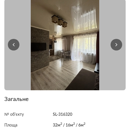
Загальне
№ об'єкту
SL-316320
2
2
2
Площа
32м
/ 16м
/ 6м