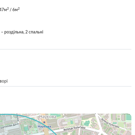
2
2
47м
/ 6м
– роздільна, 2 спальні
ворі