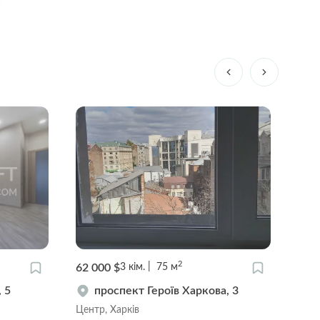
2
67 000 $
68
1
кім.
55
м
вулиця Динамівська, 15
Центр, Харків
Цен