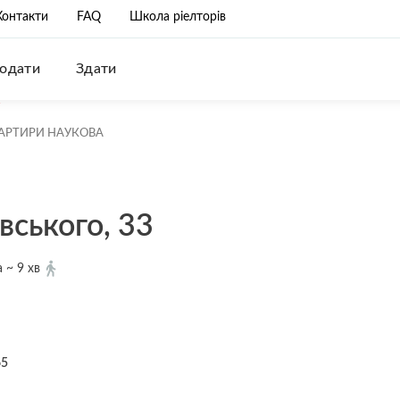
Контакти
FAQ
Школа ріелторів
одати
Здати
АРТИРИ НАУКОВА
вського, 33
 ~ 9 хв
65