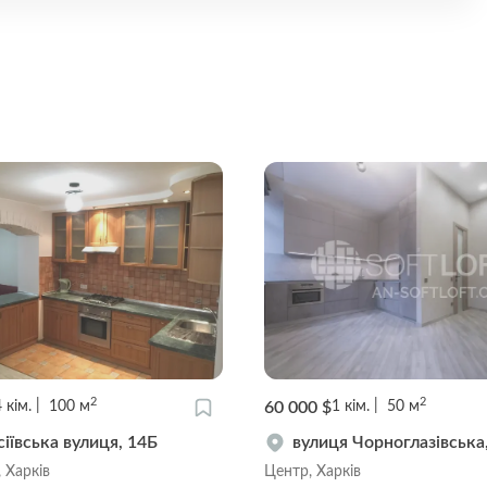
2
2
$
65 000 $
3
кім.
75
м
3
кім.
67
м
пект Героїв Харкова, 3
вулиця Каразіна, 7/9
арків
Центр, Харків