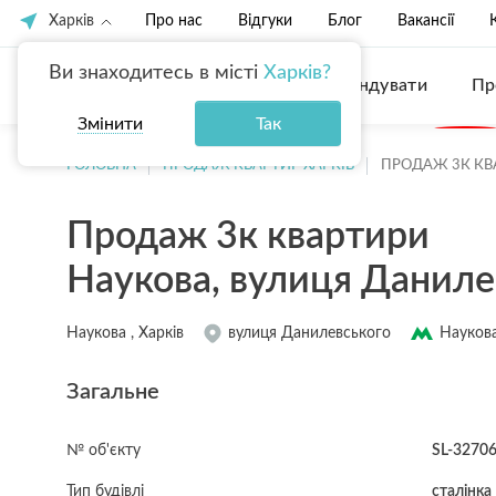
Харків
Про нас
Відгуки
Блог
Вакансії
Ви знаходитесь в місті
Харків?
Купити
Орендувати
Пр
Змінити
Так
ГОЛОВНА
ПРОДАЖ КВАРТИР ХАРКІВ
ПРОДАЖ 3К КВ
Продаж 3к квартири
Наукова, вулиця Даниле
Наукова , Харків
вулиця Данилевського
Наукова
Загальне
№ об'єкту
SL-3270
Тип будівлі
сталінка