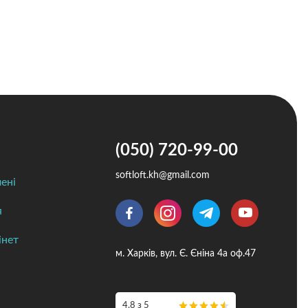
Перевірена квартира
(050) 720-99-00
softloft.kh@gmail.com
ені
я
інет
м. Харків, вул. Є. Єніна 4а оф.47
4.8 з 5