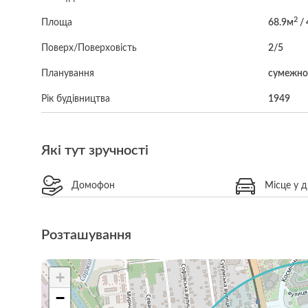
2
Площа
68.9м
/ 
Поверх/Поверховість
2/5
Планування
сумежно 
Рік будівництва
1949
Які тут зручності
Домофон
Місце у д
Розташування
+
−