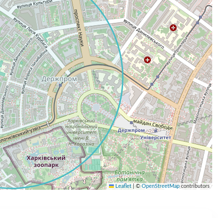
Leaflet
|
©
OpenStreetMap
contributors