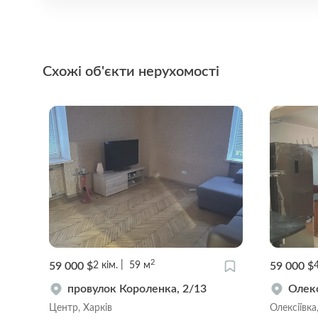
Схожі об'єкти нерухомості
2
60 000 $
62 000 
1
кім.
50
м
вулиця Чорноглазівська, 5
прос
Центр, Харків
Центр, Х