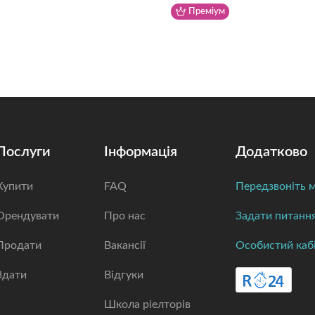
Послуги
Інформація
Додатково
Купити
FAQ
Передзвоніть м
Орендувати
Про нас
Задати питанн
Продати
Вакансії
Особистий каб
Здати
Відгуки
Школа ріелторів