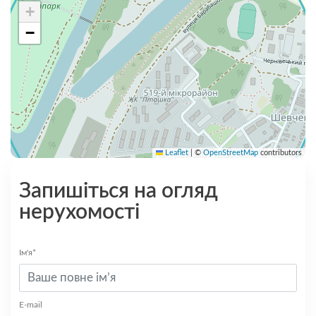
+
−
Leaflet
|
©
OpenStreetMap
contributors
Запишіться на огляд
нерухомості
Ім'я*
E-mail