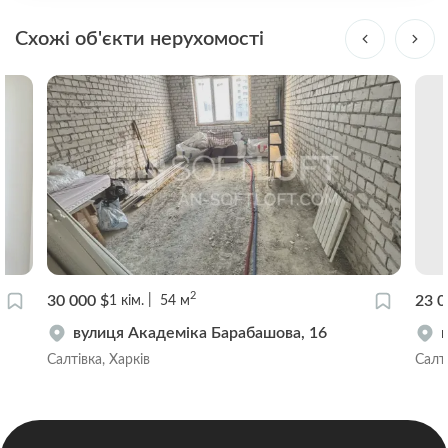
Схожі об'єкти нерухомості
2
30 000 $
23 0
1
кім.
54
м
вулиця Академіка Барабашова, 16
Салтівка, Харків
Салті