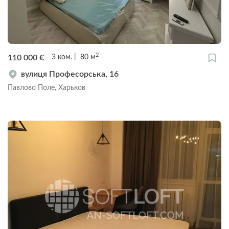
2
110 000
€
3
ком.
80
м
вулиця Професорська, 16
Павлово Поле, Харьков