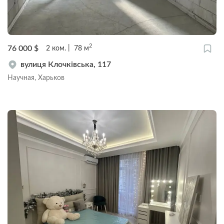
2
76 000
$
2
ком.
78
м
вулиця Клочківська, 117
Научная, Харьков