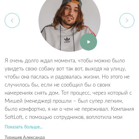
Я очень долго ждал момента, чтобы можно было
Т
увидеть свою собаку вот так вот, выходя на улицу,
в
чтобы она паслась и радовалась жизни. Но этого не
у
случилось бы, если не сообщил бы о своих
к
намерениях снять дом. Тот процесс, через который с
п
Мишей (менеджер) прошли – был супер легким,
в
было комфортно, я ни о чем не переживал. Компания
с
SoftLoft, с помощью сотрудников, воплотила мои
п
мечты в реальность.
По
Показать больше...
А
Турищев Александр