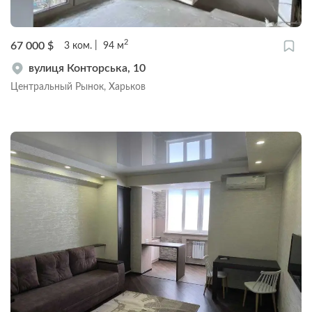
2
67 000
$
3
ком.
94
м
вулиця Конторська, 10
Центральный Рынок, Харьков