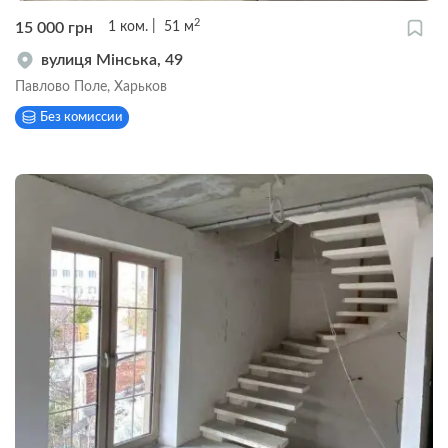
2
15 000
грн
1
ком.
51
м
вулиця Мінська, 49
Павлово Поле, Харьков
Без комиссии