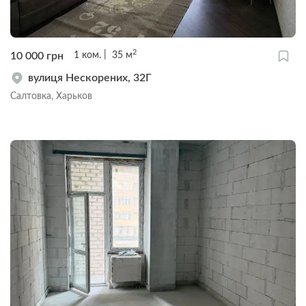
2
10 000
грн
1
ком.
35
м
вулиця Нескорених, 32Г
Салтовка, Харьков