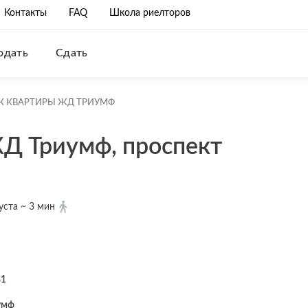
Контакты
FAQ
Школа риелторов
одать
Сдать
К КВАРТИРЫ ЖД ТРИУМФ
Д Триумф, проспект
уста ~ 3 мин
81
умф