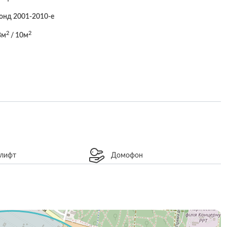
онд 2001-2010-е
2
2
8м
/ 10м
 лифт
Домофон