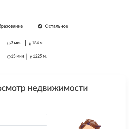
разование
Остальное
3 мин
184 м.
15 мин
1225 м.
осмотр недвижимости