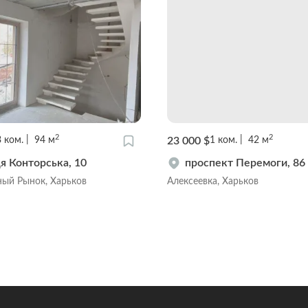
2
2
23 000 $
3
ком.
94
м
1
ком.
42
м
я Конторська, 10
проспект Перемоги, 86
ый Рынок, Харьков
Алексеевка, Харьков