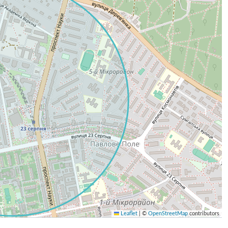
Leaflet
|
©
OpenStreetMap
contributors