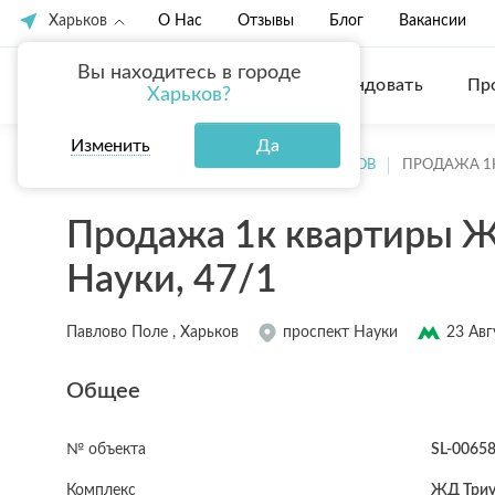
Харьков
О Нас
Отзывы
Блог
Вакансии
Вы находитесь в городе
Купить
Арендовать
Пр
Харьков?
Изменить
Да
ГЛАВНАЯ
ПРОДАЖА КВАРТИР ХАРЬКОВ
ПРОДАЖА 1
Продажа 1к квартиры Ж
Науки, 47/1
Павлово Поле , Харьков
проспект Науки
23 Авг
Общее
№ объекта
SL-0065
Комплекс
ЖД Три