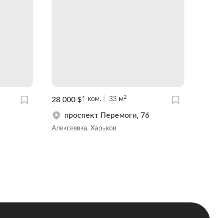
2
28 000 $
42 0
1
ком.
33
м
проспект Перемоги, 76
Алексеевка, Харьков
Алек