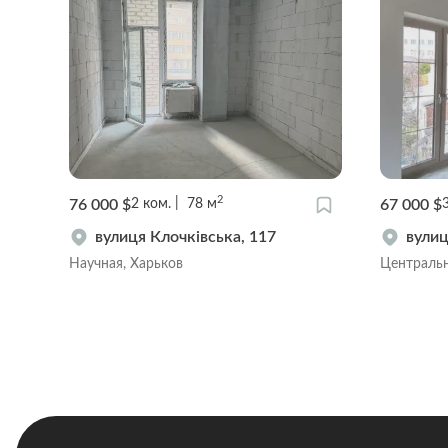
2
76 000 $
67 000 $
2
ком.
78
м
вулиця Клочківська, 117
вулиц
Научная, Харьков
Центральн