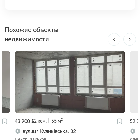
Похожие объекты
недвижимости
2
43 900 $
52 0
2
ком.
55
м
вулиця Куликівська, 32
Центр, Харьков
Алек