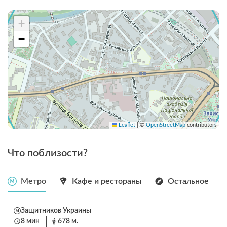
+
−
Leaflet
|
©
OpenStreetMap
contributors
Что поблизости?
Метро
Кафе и рестораны
Остальное
Защитников Украины
8 мин
678 м.