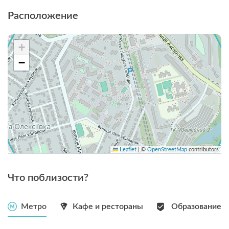
Расположение
+
−
Leaflet
|
©
OpenStreetMap
contributors
Что поблизости?
Метро
Кафе и рестораны
Образование