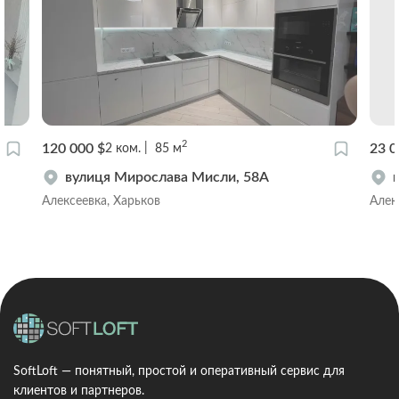
2
120 000 $
23 0
2
ком.
85
м
вулиця Мирослава Мисли, 58А
Алексеевка, Харьков
Алек
SoftLoft — понятный, простой и оперативный сервис для
клиентов и партнеров.