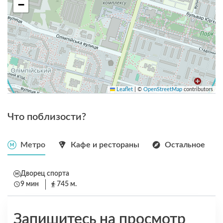
−
Leaflet
|
©
OpenStreetMap
contributors
Что поблизости?
Метро
Кафе и рестораны
Остальное
Дворец спорта
9 мин
745 м.
Запишитесь на просмотр