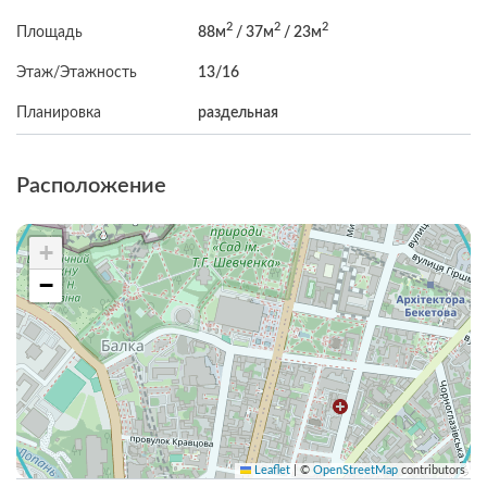
2
2
2
Площадь
88м
/ 37м
/ 23м
Этаж/Этажность
13/16
Планировка
раздельная
Расположение
+
−
Leaflet
|
©
OpenStreetMap
contributors