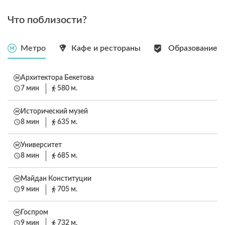
Что поблизости?
Метро
Кафе и рестораны
Образование
Архитектора Бекетова
7 мин
580 м.
Исторический музей
8 мин
635 м.
Университет
8 мин
685 м.
Майдан Конституции
9 мин
705 м.
Госпром
9 мин
732 м.