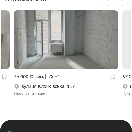
2
76 000 $
67 0
2
ком.
78
м
вулиця Клочківська, 117
Научная, Харьков
Цент