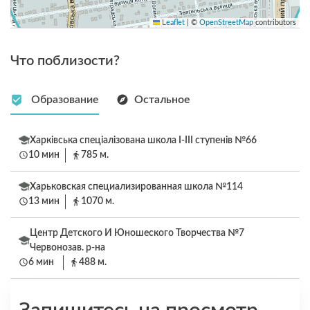
Leaflet
|
©
OpenStreetMap
contributors
Что поблизости?
Образование
Остальное
Харківська спеціалізована школа I-III ступенів №66
10 мин
785 м.
Харьковская специализированная школа №114
13 мин
1070 м.
Центр Детского И Юношеского Творчества №7
Червонозав. р-на
6 мин
488 м.