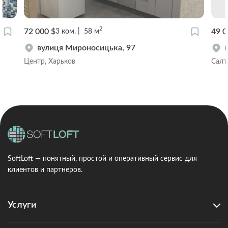
2
72 000 $
49 0
3
ком.
58
м
вулиця Мироносицька, 97
Центр, Харьков
Салт
SoftLoft — понятный, простой и оперативный сервис для
клиентов и партнеров.
Услуги