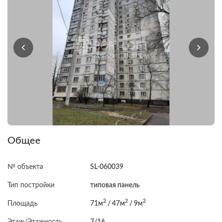
Общее
№ объекта
SL-060039
Тип постройки
типовая панель
2
2
2
Площадь
71м
/ 47м
/ 9м
Этаж/Этажность
7/16