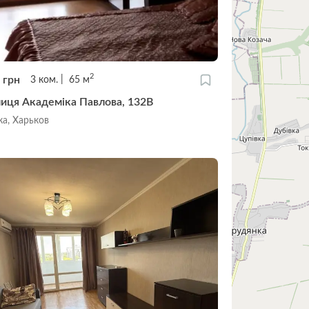
2
0
грн
3
ком.
65
м
лиця Академіка Павлова, 132В
ка, Харьков