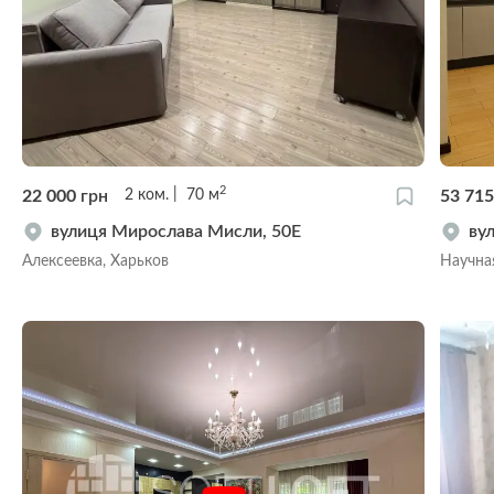
2
22 000
грн
53 71
2
ком.
70
м
вулиця Мирослава Мисли, 50Е
ву
Алексеевка, Харьков
Научна