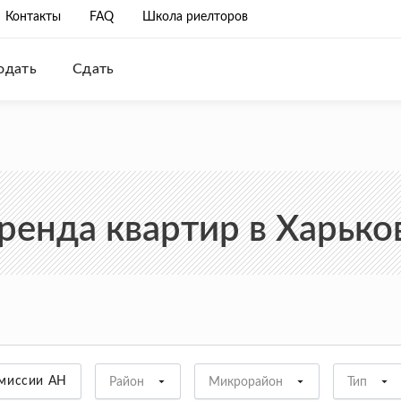
Контакты
FAQ
Школа риелторов
одать
Сдать
ренда квартир в Харько
омиссии АН
Район
Микрорайон
Тип