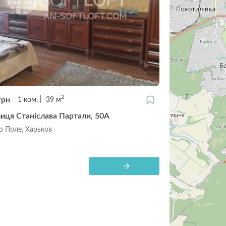
2
грн
1
ком.
39
м
лиця Станіслава Партали, 50А
о Поле, Харьков