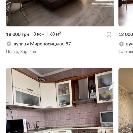
2
18 000
грн
12 00
3
ком.
60
м
вулиця Мироносицька, 97
ву
Центр, Харьков
Салтов