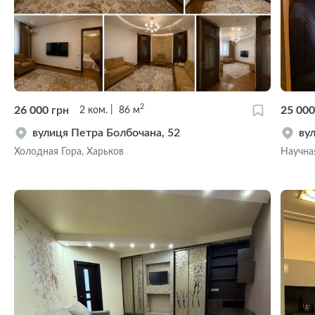
2
26 000
грн
25 00
2
ком.
86
м
вулиця Петра Болбочана, 52
ву
Холодная Гора, Харьков
Научна