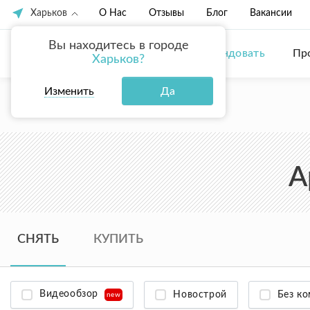
Харьков
О Нас
Отзывы
Блог
Вакансии
Вы находитесь в городе
Купить
Арендовать
Пр
Харьков?
Изменить
Да
ГЛАВНАЯ
АРЕНДА КВАРТИР В ХАРЬКОВЕ
А
СНЯТЬ
КУПИТЬ
Видеообзор
Новострой
Без к
new