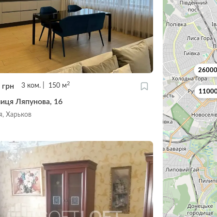
26000
2
5
грн
3
ком.
150
м
11000
лиця Ляпунова, 16
я, Харьков