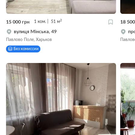
2
15 000
грн
18 50
1
ком.
51
м
вулиця Мінська, 49
пр
Павлово Поле, Харьков
Павлов
Без комиссии