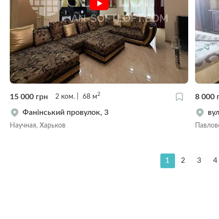
2
15 000
грн
8 000
2
ком.
68
м
Фанінський провулок, 3
ву
Научная, Харьков
Павлов
1
2
3
4