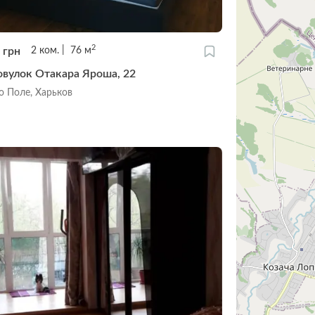
2
0
грн
2
ком.
76
м
овулок Отакара Яроша, 22
о Поле, Харьков