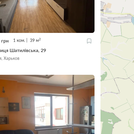
2
0
грн
1
ком.
39
м
лиця Шатилівська, 29
я, Харьков