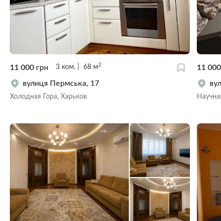
2
11 000
грн
11 00
3
ком.
68
м
вулиця Пермська, 17
ву
Холодная Гора, Харьков
Научна