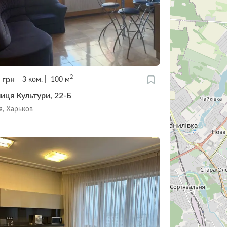
2
0
грн
3
ком.
100
м
лиця Культури, 22-Б
я, Харьков