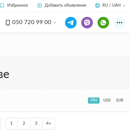
Избранное
Добавить объявление
RU / UAH
050 720 99 00
ве
ГРН
USD
EUR
1
2
3
4+