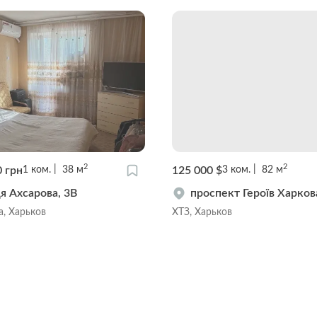
2
2
0 грн
125 000 $
1
ком.
38
м
3
ком.
82
м
я Ахсарова, 3В
проспект Героїв Харков
а, Харьков
ХТЗ, Харьков