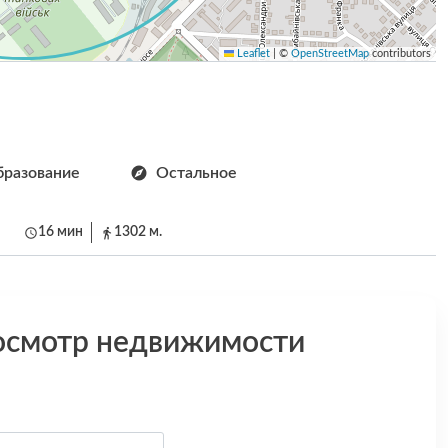
Leaflet
|
©
OpenStreetMap
contributors
разование
Остальное
16 мин
1302 м.
осмотр недвижимости