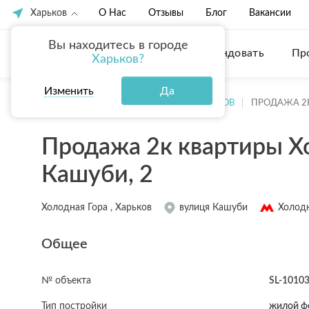
Харьков
О Нас
Отзывы
Блог
Вакансии
Вы находитесь в городе
Купить
Арендовать
Пр
Харьков?
Изменить
Да
ГЛАВНАЯ
ПРОДАЖА КВАРТИР ХАРЬКОВ
ПРОДАЖА 2
Продажа 2к квартиры Хо
Кашуби, 2
Холодная Гора , Харьков
вулиця Кашуби
Холодн
Общее
№ объекта
SL-1010
Тип постройки
жилой ф