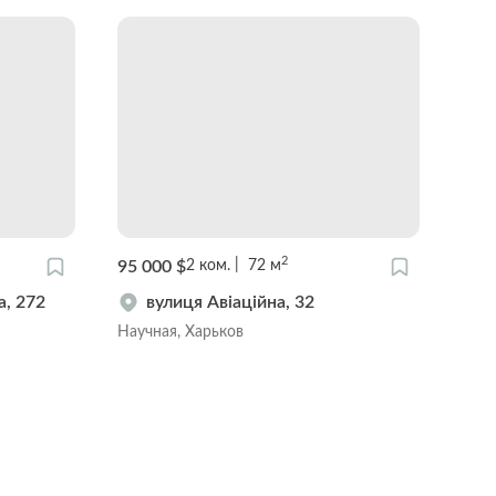
2
95 000 $
115
2
ком.
72
м
а, 272
вулиця Авіаційна, 32
Научная, Харьков
Павл