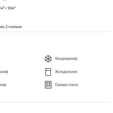
2
2
7м
/ 10м
ая, 2 спальни
Кондиционер
 шкаф
Холодильник
онер
Газовая плита