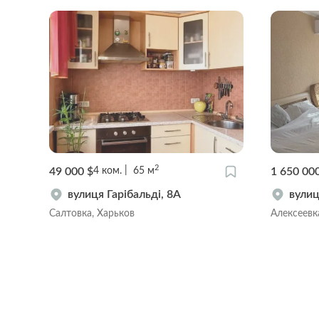
2
49 000 $
1 650 00
4
ком.
65
м
в,
вулиця Гарібальді, 8А
вулиц
Салтовка, Харьков
Алексеевк