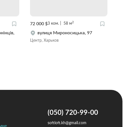
2
72 000 $
125
3
ком.
58
м
нінців,
вулиця Мироносицька, 97
Центр, Харьков
ХТЗ,
(050) 720-99-00
softloft.kh@gmail.com
мне