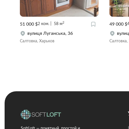
2
51 000 $
49 000 $
2
ком.
58
м
вулиця Луганська, 36
вулиц
Салтовка, Харьков
Салтовка,
SoftLoft — понятный, простой и