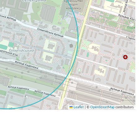
Leaflet
|
©
OpenStreetMap
contributors