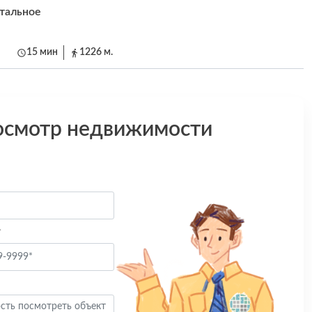
тальное
15 мин
1226 м.
осмотр недвижимости
*