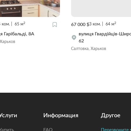
2
2
67 000 $
4
ком.
65
м
3
ком.
64
м
я Гарібальді, 8А
вулиця Гвардійців-Широ
62
 Харьков
Салтовка, Харьков
Услуги
Информация
Другое
Купить
FAQ
Перезвоните 