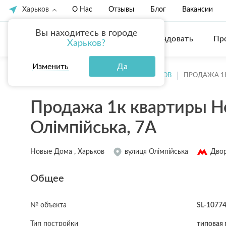
Харьков
О Нас
Отзывы
Блог
Вакансии
Вы находитесь в городе
Купить
Арендовать
Пр
Харьков?
Изменить
Да
ГЛАВНАЯ
ПРОДАЖА КВАРТИР ХАРЬКОВ
ПРОДАЖА 1
Продажа 1к квартиры Н
Олімпійська, 7А
Новые Дома , Харьков
вулиця Олімпійська
Двор
Общее
№ объекта
SL-1077
Тип постройки
типовая 