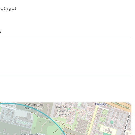
2
2
7м
/ 6м
я