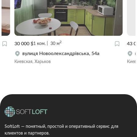
2
30 000 $
43 0
1
ком.
30
м
вулиця Новоолександрівська, 54а
Киевская, Харьков
Киев
SoftLoft — понятный, простой и оперативный сервис для
клиентов и партнеров.