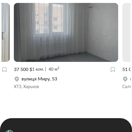
2
37 500 $
51 0
1
ком.
40
м
вулиця Миру, 53
ХТЗ, Харьков
Салт