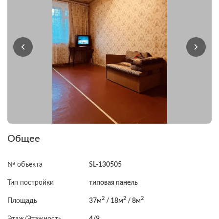
Общее
№ объекта
SL-130505
Тип постройки
типовая панель
2
2
2
Площадь
37м
/ 18м
/ 8м
Этаж/Этажность
4/9