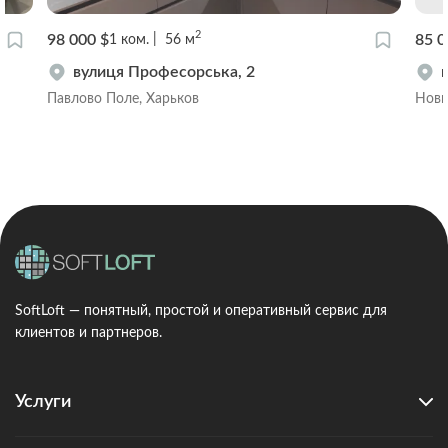
2
98 000 $
85 0
1
ком.
56
м
вулиця Професорська, 2
Павлово Поле, Харьков
Новы
SoftLoft — понятный, простой и оперативный сервис для
клиентов и партнеров.
Услуги