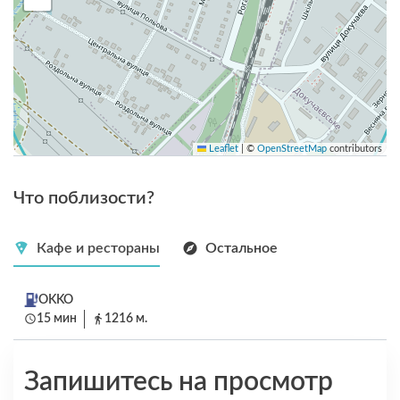
Leaflet
|
©
OpenStreetMap
contributors
Что поблизости?
Кафе и рестораны
Остальное
OKKO
15 мин
1216 м.
Запишитесь на просмотр