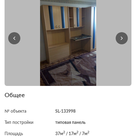
Общее
№ объекта
SL-133998
Тип постройки
типовая панель
2
2
2
Площадь
37м
/ 17м
/ 7м