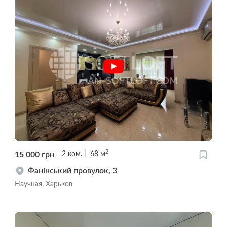
2
15 000
грн
2
ком.
68
м
Фанінський провулок, 3
Научная, Харьков