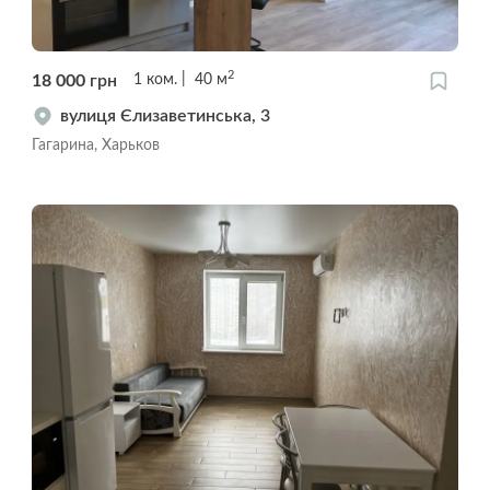
2
18 000
грн
1
ком.
40
м
вулиця Єлизаветинська, 3
Гагарина, Харьков