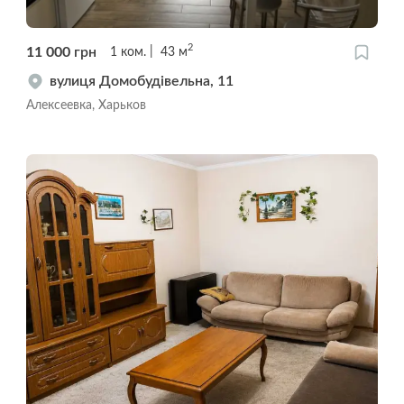
2
11 000
грн
1
ком.
43
м
вулиця Домобудівельна, 11
Алексеевка, Харьков