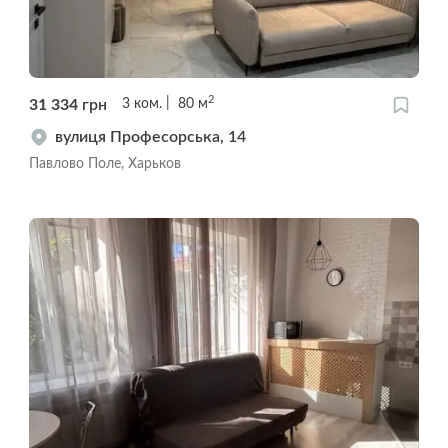
2
31 334
грн
3
ком.
80
м
вулиця Професорська, 14
Павлово Поле, Харьков