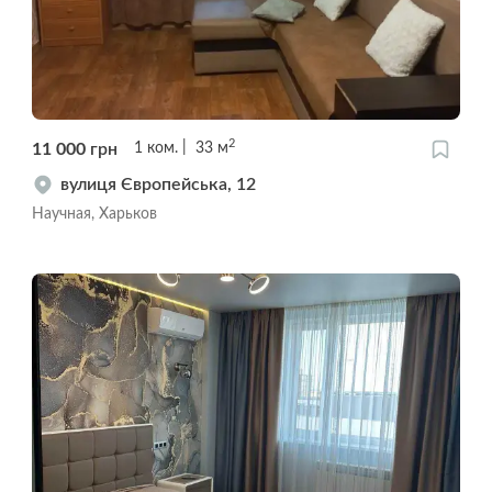
2
11 000
грн
1
ком.
33
м
вулиця Європейська, 12
Научная, Харьков