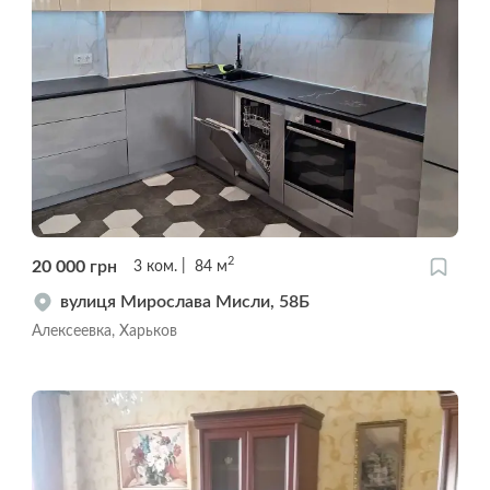
2
20 000
грн
3
ком.
84
м
вулиця Мирослава Мисли, 58Б
Алексеевка, Харьков