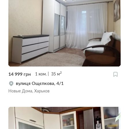
2
14 999
грн
1
ком.
35
м
вулиця Ощєпкова, 4/1
Новые Дома, Харьков