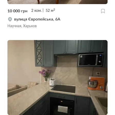
2
10 000
грн
2
ком.
52
м
вулиця Європейська, 6А
Научная, Харьков