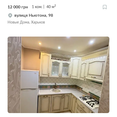
2
12 000
грн
1
ком.
40
м
вулиця Ньютона, 98
Новые Дома, Харьков