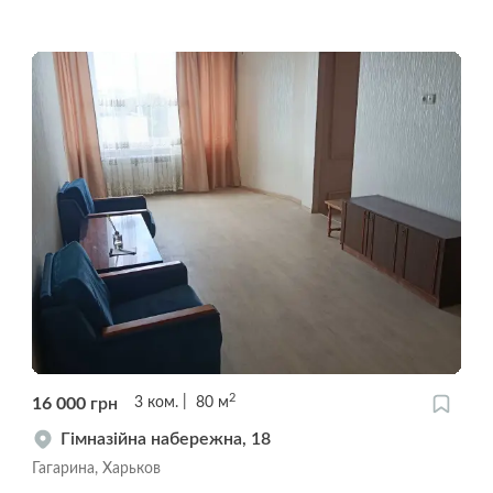
2
16 000
грн
3
ком.
80
м
Гімназійна набережна, 18
Гагарина, Харьков