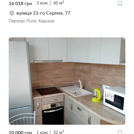
2
16 018
грн
3
ком.
60
м
вулиця 23-го Серпня, 77
Павлово Поле, Харьков
2
10 000
грн
1
ком.
32
м