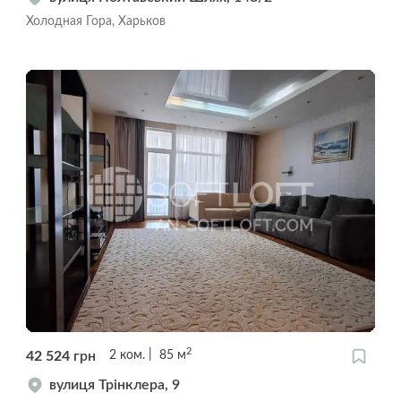
Холодная Гора, Харьков
2
42 524
грн
2
ком.
85
м
вулиця Трінклера, 9