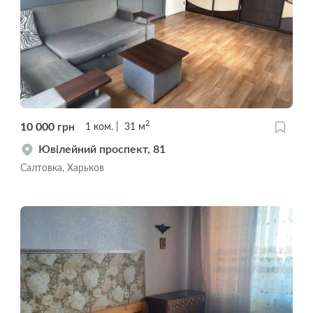
2
10 000
грн
1
ком.
31
м
Ювілейний проспект, 81
Салтовка, Харьков