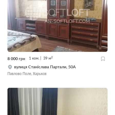
2
8 000
грн
1
ком.
39
м
вулиця Станіслава Партали, 50А
Павлово Поле, Харьков