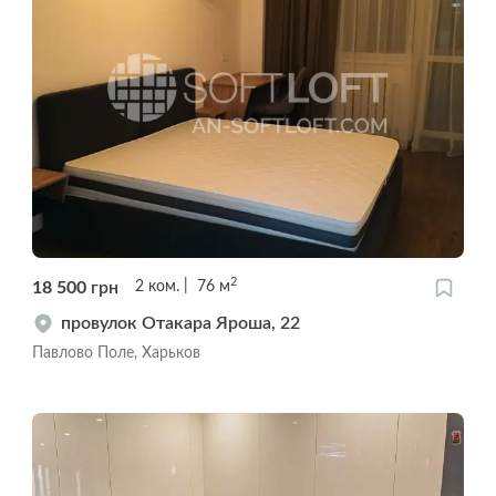
2
18 500
грн
2
ком.
76
м
провулок Отакара Яроша, 22
Павлово Поле, Харьков