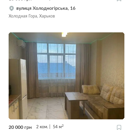
вулиця Холодногірська, 16
Холодная Гора, Харьков
2
20 000
грн
2
ком.
54
м