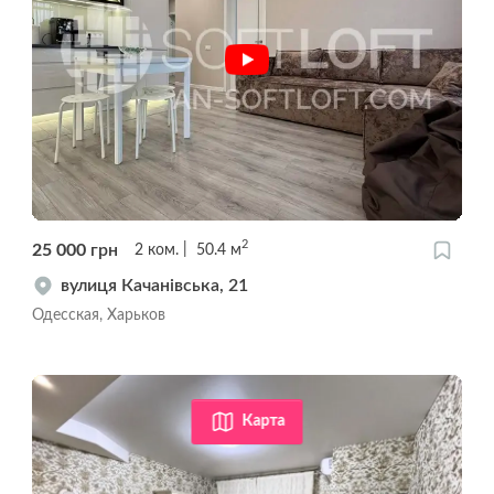
2
25 000
грн
2
ком.
50.4
м
вулиця Качанівська, 21
Одесская, Харьков
Карта