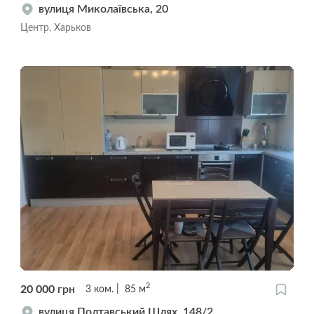
вулиця Миколаївська, 20
Центр, Харьков
2
20 000
грн
3
ком.
85
м
вулиця Полтавський Шлях, 148/2