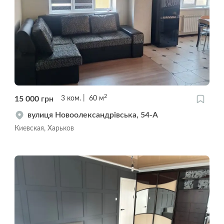
2
15 000
грн
3
ком.
60
м
вулиця Новоолександрівська, 54-А
Киевская, Харьков