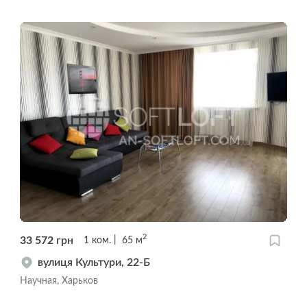
2
33 572
грн
1
ком.
65
м
вулиця Культури, 22-Б
Научная, Харьков