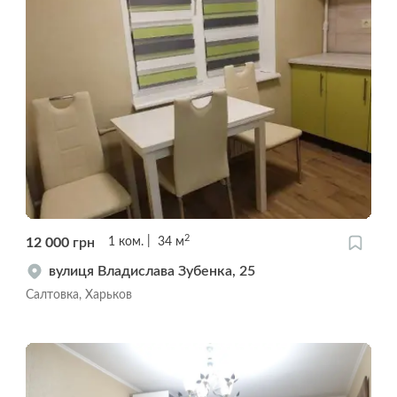
2
12 000
грн
1
ком.
34
м
вулиця Владислава Зубенка, 25
Салтовка, Харьков