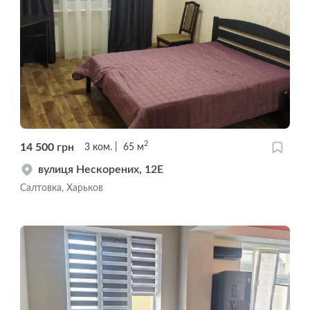
2
14 500
грн
3
ком.
65
м
вулиця Нескорених, 12Е
Салтовка, Харьков