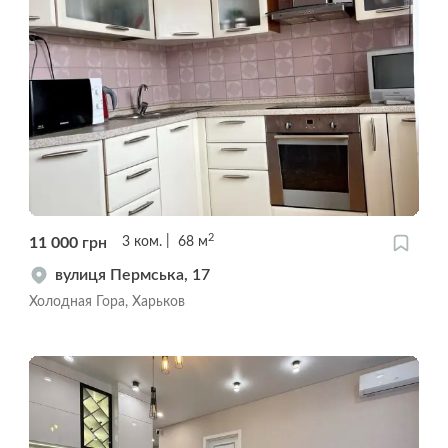
2
11 000
грн
3
ком.
68
м
вулиця Пермська, 17
Холодная Гора, Харьков