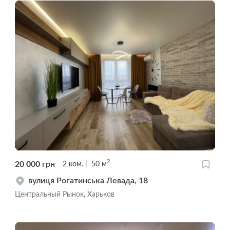
2
20 000
грн
2
ком.
50
м
вулиця Рогатинська Левада, 18
Центральный Рынок, Харьков