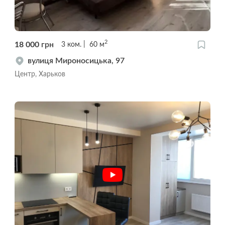
2
18 000
грн
3
ком.
60
м
вулиця Мироносицька, 97
Центр, Харьков