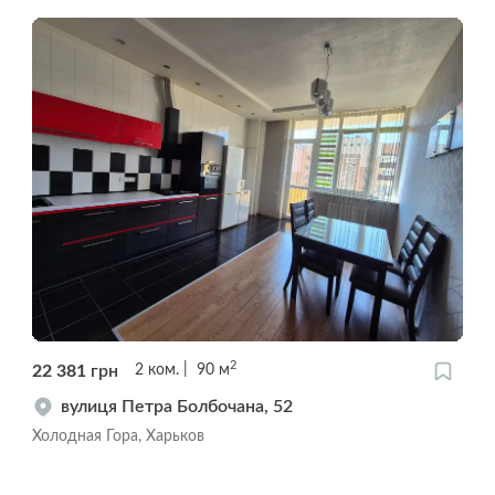
2
22 381
грн
2
ком.
90
м
вулиця Петра Болбочана, 52
Холодная Гора, Харьков