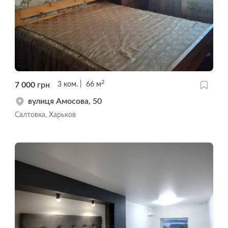
2
7 000
грн
3
ком.
66
м
вулиця Амосова, 50
Салтовка, Харьков