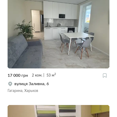
2
17 000
грн
2
ком.
53
м
вулиця Заливна, 6
Гагарина, Харьков