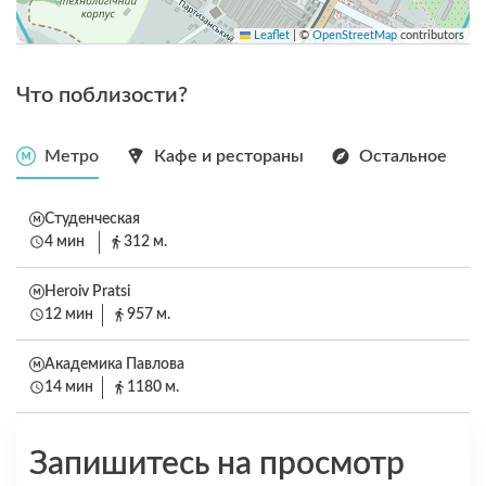
Leaflet
|
©
OpenStreetMap
contributors
Что поблизости?
Метро
Кафе и рестораны
Остальное
Студенческая
4 мин
312 м.
Heroiv Pratsi
12 мин
957 м.
Академика Павлова
14 мин
1180 м.
Запишитесь на просмотр