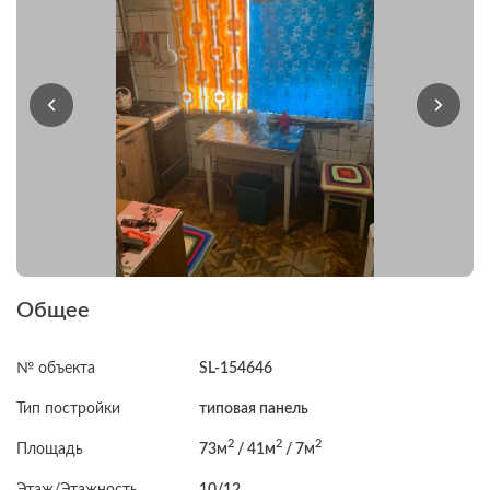
Общее
№ объекта
SL-154646
Тип постройки
типовая панель
2
2
2
Площадь
73м
/ 41м
/ 7м
Этаж/Этажность
10/12