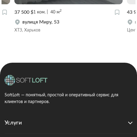
2
37 500 $
43 9
1
ком.
40
м
вулиця Миру, 53
ХТЗ, Харьков
Цент
SoftLoft — понятный, простой и оперативный сервис для
клиентов и партнеров.
Услуги