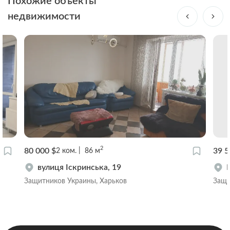
Похожие объекты
недвижимости
2
80 000 $
39 5
2
ком.
86
м
вулиця Іскринська, 19
Защитников Украины, Харьков
Защи