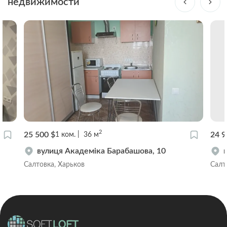
недвижимости
2
25 500 $
24 9
1
ком.
36
м
вулиця Академіка Барабашова, 10
Салтовка, Харьков
Салт