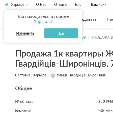
Харьков
О Нас
Отзывы
Блог
Вакансии
Вы находитесь в городе
Купить
Арендовать
Пр
Харьков?
Изменить
Да
ГЛАВНАЯ
ПРОДАЖА КВАРТИР ХАРЬКОВ
ПРОДАЖА 1
Продажа 1к квартиры Ж
Гвардійців-Широнінців, 
Салтовка , Харьков
вулиця Гвардійців-Широнінців
Общее
№ объекта
SL-2194
Комплекс
ЖК Мер