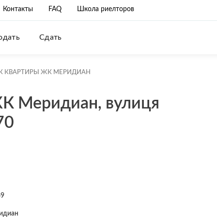
Контакты
FAQ
Школа риелторов
одать
Сдать
К КВАРТИРЫ ЖК МЕРИДИАН
К Меридиан, вулиця
70
69
идиан