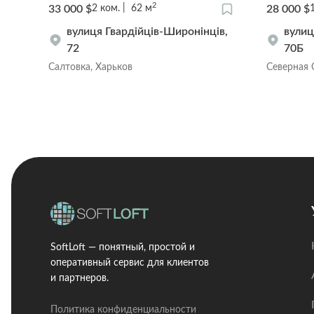
2
33 000 $
28 000 $
2
ком.
62
м
в,
вулиця Гвардійців-Широнінців,
вулиц
72
70Б
Салтовка, Харьков
Северная 
SoftLoft — понятный, простой и
оперативный сервис для клиентов
и партнеров.
Политика конфиденциальности