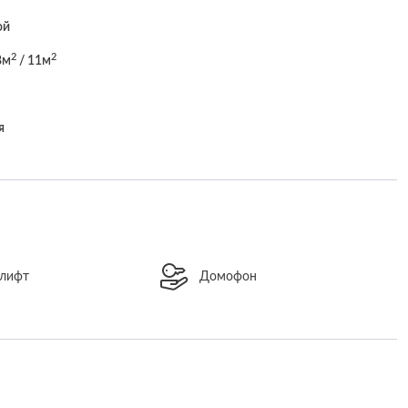
ой
2
2
8м
/ 11м
я
 лифт
Домофон