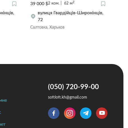
2
39 000 $
45 0
2
ком.
62
м
нінців,
вулиця Гвардійців-Широнінців,
72
Салтовка, Харьков
Севе
(050) 720-99-00
softloft.kh@gmail.com
мне
с
нет