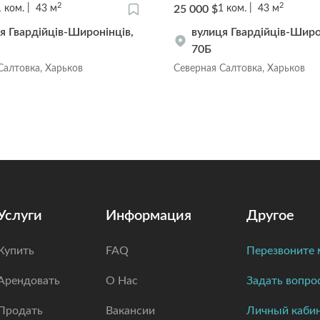
2
2
25 000 $
1
ком.
43
м
1
ком.
43
м
я Гвардійців-Широнінців,
вулиця Гвардійців-Широ
70Б
Салтовка, Харьков
Северная Салтовка, Харьков
Услуги
Информация
Другое
Купить
FAQ
Перезвоните 
Арендовать
О Нас
Задать вопро
Продать
Вакансии
Личный каби