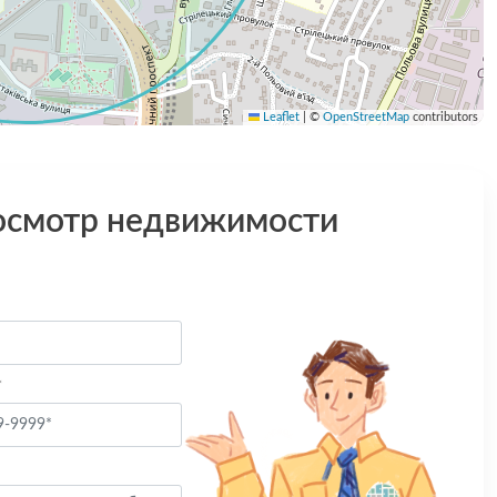
Leaflet
|
©
OpenStreetMap
contributors
осмотр недвижимости
*