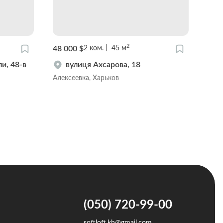
2
48 000 $
135
2
ком.
45
м
и, 48-в
вулиця Ахсарова, 18
Алексеевка, Харьков
Цент
(050) 720-99-00
softloft.kh@gmail.com