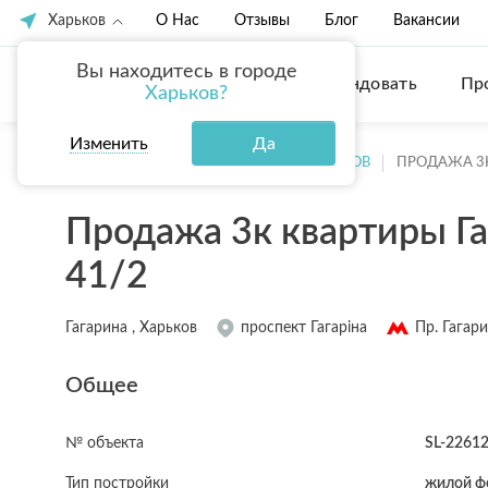
Харьков
О Нас
Отзывы
Блог
Вакансии
Вы находитесь в городе
Купить
Арендовать
Пр
Харьков?
Изменить
Да
ГЛАВНАЯ
ПРОДАЖА КВАРТИР ХАРЬКОВ
ПРОДАЖА 3К
Продажа 3к квартиры Гаг
41/2
Гагарина , Харьков
проспект Гагаріна
Пр. Гагар
Общее
№ объекта
SL-2261
Тип постройки
жилой ф