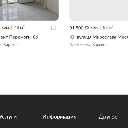
2
2
81 500 $
2
ком.
48
м
2
ком.
83
м
ект Перемоги, 86
вулиця Мирослава Мисл
а, Харьков
Алексеевка, Харьков
Услуги
Информация
Другое