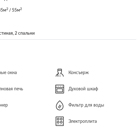
2
2
35м
/ 55м
стиная, 2 спальни
ые окна
Консъерж
новая печь
Духовой шкаф
онер
Фильтр для воды
Электроплита