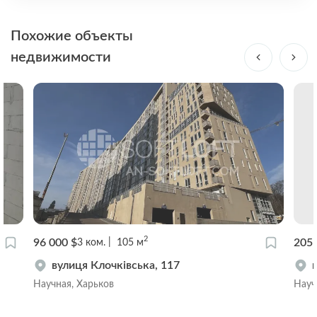
Похожие объекты
недвижимости
2
96 000 $
205 
3
ком.
105
м
вулиця Клочківська, 117
Научная, Харьков
Науч