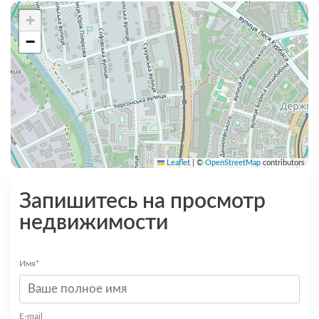
+
−
Leaflet
|
©
OpenStreetMap
contributors
Запишитесь на просмотр
недвижимости
Имя*
E-mail