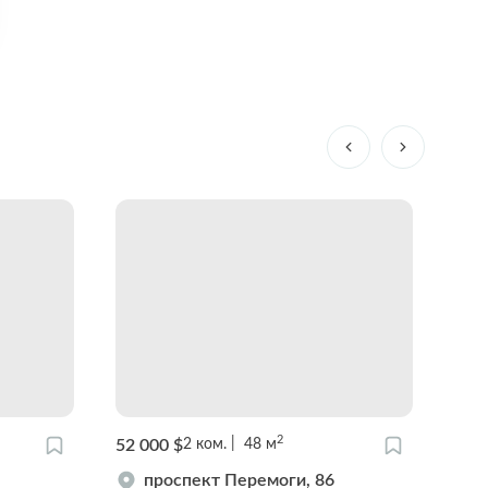
2
52 000 $
29 8
2
ком.
48
м
проспект Перемоги, 86