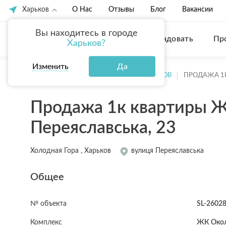
Харьков
О Нас
Отзывы
Блог
Вакансии
Вы находитесь в городе
Купить
Арендовать
Пр
Харьков?
Изменить
Да
ГЛАВНАЯ
ПРОДАЖА КВАРТИР ХАРЬКОВ
ПРОДАЖА 1
Продажа 1к квартиры Ж
Переяславська, 23
Холодная Гора , Харьков
вулиця Переяславська
Общее
№ объекта
SL-2602
Комплекс
ЖК Око