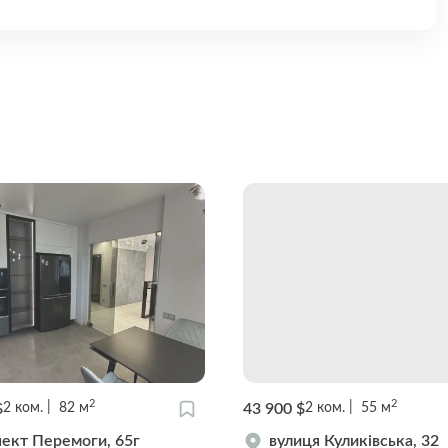
2
2
$
43 900 $
2
ком.
82
м
2
ком.
55
м
ект Перемоги, 65г
вулиця Куликівська, 32