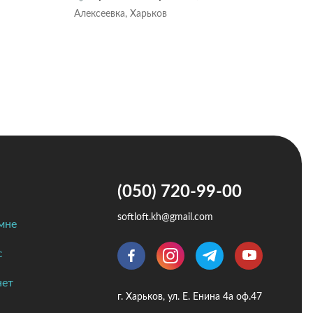
Алексеевка, Харьков
Алек
(050) 720-99-00
softloft.kh@gmail.com
мне
с
нет
г. Харьков, ул. Е. Енина 4а оф.47