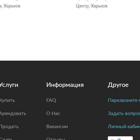
а, Харьков
Центр, Харьков
Услуги
Информация
Другое
Купить
FAQ
Перезвоните 
Арендовать
О Нас
Задать вопро
Продать
Вакансии
Личный каби
Сдать
Отзывы