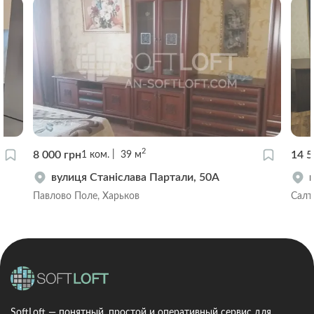
2
8 000 грн
14 5
1
ком.
39
м
вулиця Станіслава Партали, 50А
Павлово Поле, Харьков
Салт
SoftLoft — понятный, простой и оперативный сервис для