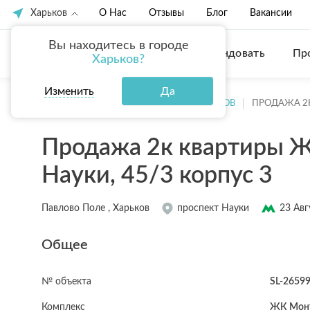
Харьков
О Нас
Отзывы
Блог
Вакансии
Вы находитесь в городе
Купить
Арендовать
Пр
Харьков?
Изменить
Да
ГЛАВНАЯ
ПРОДАЖА КВАРТИР ХАРЬКОВ
ПРОДАЖА 2
Продажа 2к квартиры Ж
Науки, 45/3 корпус 3
Павлово Поле , Харьков
проспект Науки
23 Авг
Общее
№ объекта
SL-2659
Комплекс
ЖК Монт