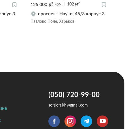
2
125 000 $
29 8
3
ком.
102
м
орпус 3
проспект Науки, 45/3 корпус 3
Павлово Поле, Харьков
Алек
(050) 720-99-00
softloft.kh@gmail.com
мне
с