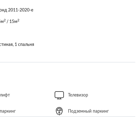
онд 2011-2020-е
2
2
5м
/ 15м
стиная, 1 спальня
 лифт
Телевизор
 паркинг
Подземный паркинг