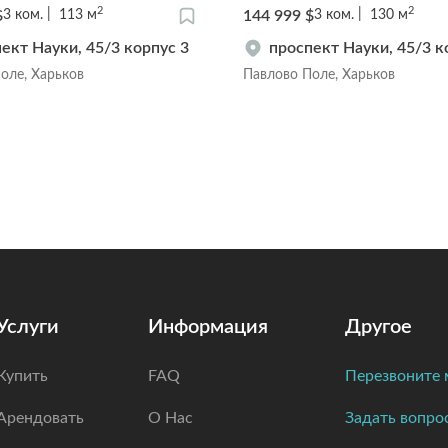
2
2
$
144 999 $
3
ком.
113
м
3
ком.
130
м
ект Науки, 45/3 корпус 3
проспект Науки, 45/3 к
оле, Харьков
Павлово Поле, Харьков
Услуги
Информация
Другое
Купить
FAQ
Перезвоните 
Арендовать
О Нас
Задать вопро