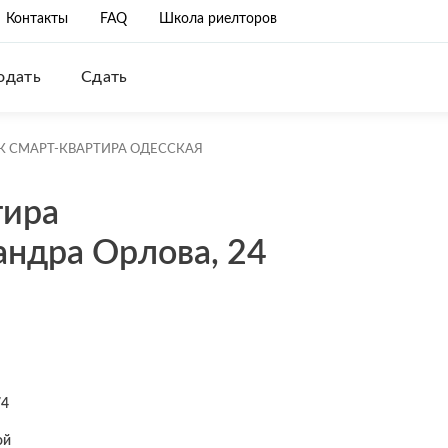
Контакты
FAQ
Школа риелторов
одать
Сдать
К СМАРТ-КВАРТИРА ОДЕССКАЯ
тира
андра Орлова, 24
74
ой