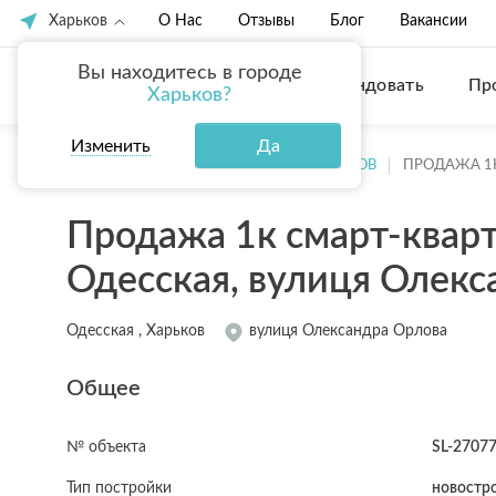
Харьков
О Нас
Отзывы
Блог
Вакансии
Вы находитесь в городе
Купить
Арендовать
Пр
Харьков?
Изменить
Да
ГЛАВНАЯ
ПРОДАЖА КВАРТИР ХАРЬКОВ
ПРОДАЖА 1
Продажа 1к смарт-квар
Одесская, вулиця Олекс
Одесская , Харьков
вулиця Олександра Орлова
Общее
№ объекта
SL-2707
Тип постройки
новостр