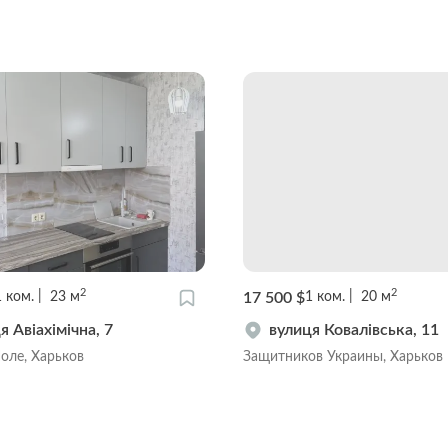
2
2
17 500 $
1
ком.
23
м
1
ком.
20
м
я Авіахімічна, 7
вулиця Ковалівська, 11
оле, Харьков
Защитников Украины, Харьков