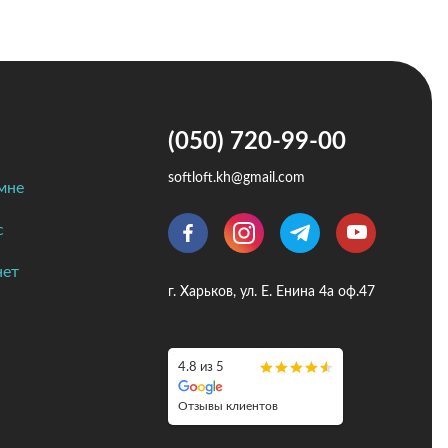
(050) 720-99-00
softloft.kh@gmail.com
мне
с
нет
г. Харьков, ул. Е. Енина 4а оф.47
4.8 из 5
Отзывы клиентов