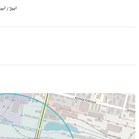
2
2
4м
/ 3м