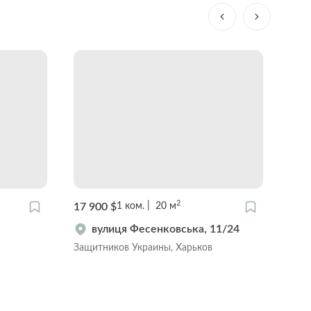
2
17 900 $
23 0
1
ком.
20
м
вулиця Фесенковська, 11/24
Защитников Украины, Харьков
Павл