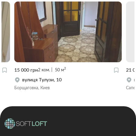
2
15 000 грн
21 0
2
ком.
50
м
вулиця Тулузи, 10
Борщаговка, Киев
Сапе