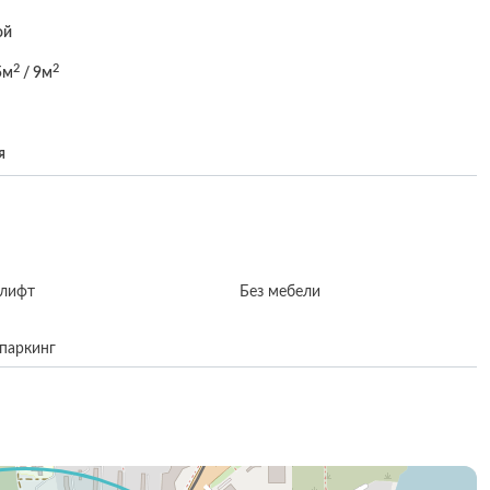
ой
2
2
5м
/ 9м
я
 лифт
Без мебели
 паркинг