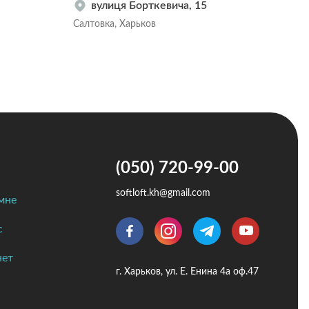
вулиця Борткевича, 15
Салтовка, Харьков
Салт
(050) 720-99-00
softloft.kh@gmail.com
мне
с
нет
г. Харьков, ул. Е. Енина 4а оф.47