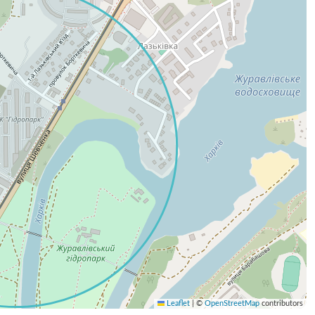
Leaflet
|
©
OpenStreetMap
contributors