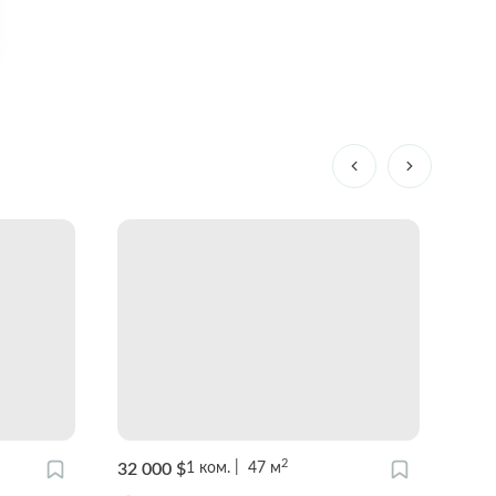
2
32 000 $
18 0
1
ком.
47
м