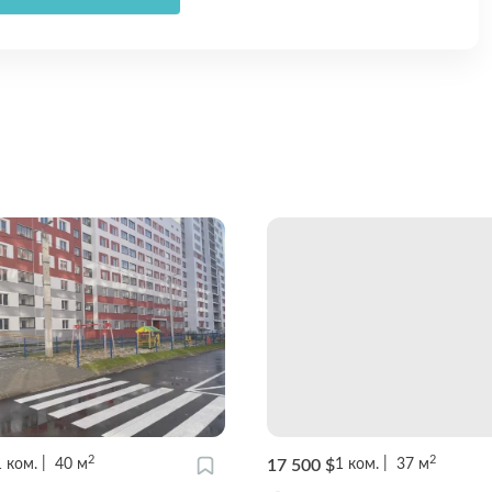
2
2
17 500 $
1
ком.
40
м
1
ком.
37
м