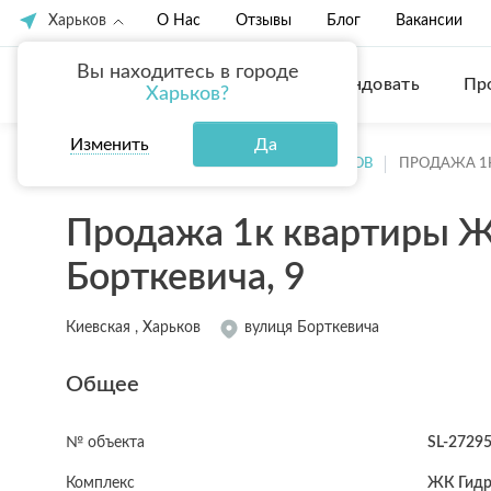
Харьков
О Нас
Отзывы
Блог
Вакансии
Вы находитесь в городе
Купить
Арендовать
Пр
Харьков?
Изменить
Да
ГЛАВНАЯ
ПРОДАЖА КВАРТИР ХАРЬКОВ
ПРОДАЖА 1
Продажа 1к квартиры Ж
Борткевича, 9
Киевская , Харьков
вулиця Борткевича
Общее
№ объекта
SL-2729
Комплекс
ЖК Гидр