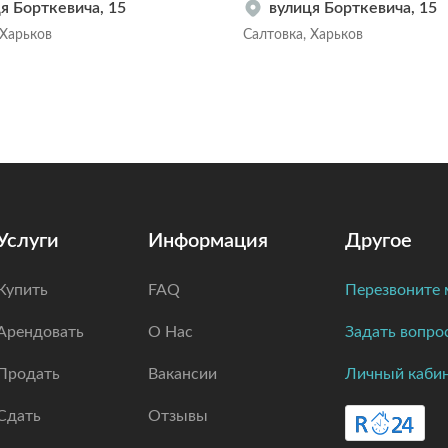
я Борткевича, 15
вулиця Борткевича, 15
 Харьков
Салтовка, Харьков
Услуги
Информация
Другое
Купить
FAQ
Перезвоните 
Арендовать
О Нас
Задать вопро
Продать
Вакансии
Личный каби
Сдать
Отзывы