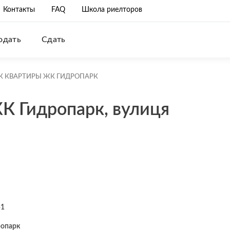
Контакты
FAQ
Школа риелторов
одать
Сдать
К КВАРТИРЫ ЖК ГИДРОПАРК
К Гидропарк, вулиця
51
опарк