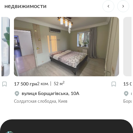
недвижимости
2
17 500 грн
15 0
2
ком.
52
м
вулиця Борщагівська, 10А
Солдатская слободка, Киев
Борщ