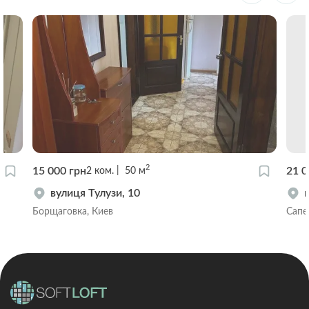
2
15 000 грн
21 0
2
ком.
50
м
вулиця Тулузи, 10
Борщаговка, Киев
Сапе