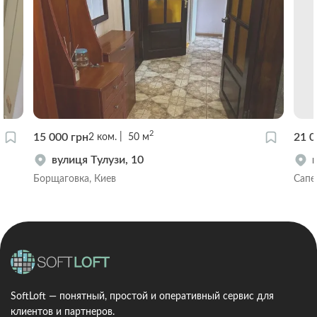
2
15 000 грн
21 0
2
ком.
50
м
вулиця Тулузи, 10
Борщаговка, Киев
Сапе
SoftLoft — понятный, простой и оперативный сервис для
клиентов и партнеров.